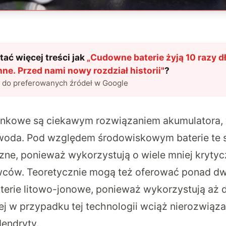
ać więcej treści jak
„
Cudowne baterie żyją 10 razy dł
ne. Przed nami nowy rozdział historii
"
?
l do preferowanych źródeł w Google
ynkowe są ciekawym rozwiązaniem akumulatora,
t woda. Pod względem środowiskowym baterie te
czne, ponieważ wykorzystują o wiele mniej kryty
wców. Teoretycznie mogą też oferować ponad dw
terie litowo-jonowe, ponieważ wykorzystują aż 
iej w przypadku tej technologii wciąż nierozwiąz
dendryty.