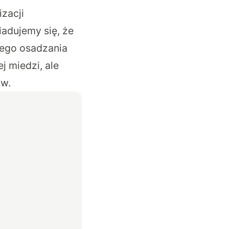
zacji
adujemy się, że
nego osadzania
 miedzi, ale
ów.