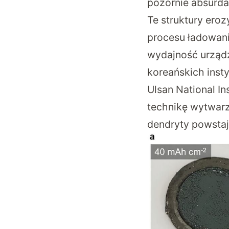
pozornie absurda
Te struktury ero
procesu ładowani
wydajność urząd
koreańskich insty
Ulsan National I
technikę wytwarz
dendryty powstaj