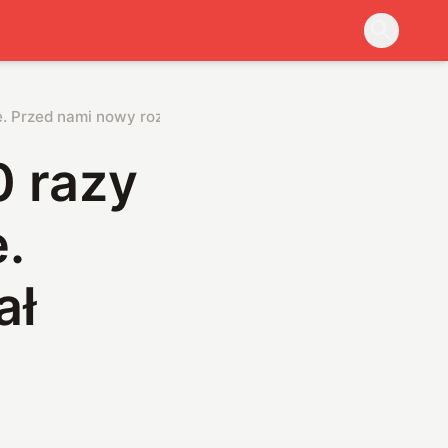
. Przed nami nowy rozdział historii
0 razy
.
ał