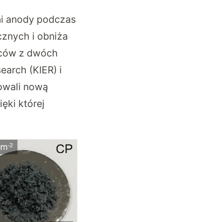
ni anody podczas
cznych i obniża
wców z dwóch
earch (KIER) i
cowali nową
ęki której