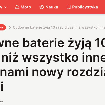
ty
Moto
Nauka
Publicystyka
Cudowne baterie żyją 10 razy dłużej niż wszystko inne
ka
e baterie żyją 1
 niż wszystko inne
 nami nowy rozdzi
i
nt