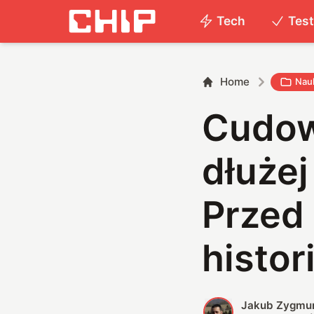
Tech
Tes
Home
Nau
Cudown
dłużej
Przed
histori
Jakub Zygmu
J