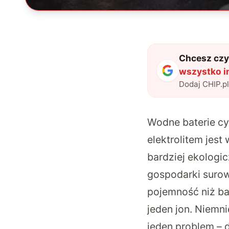
Chcesz czyt
wszystko in
Dodaj CHIP.p
Wodne baterie c
elektrolitem jes
bardziej ekologi
gospodarki suro
pojemność niż ba
jeden jon. Niemn
jeden problem – 