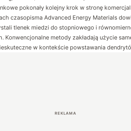
nkowe pokonały kolejny krok w stronę komercjali
amach czasopisma
Advanced Energy Materials
dowi
tali tlenek miedzi do stopniowego i równomier
h. Konwencjonalne metody zakładają użycie samej
 nieskuteczne w kontekście powstawania dendryt