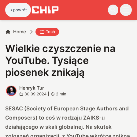
powrót
Home
Tech
Wielkie czyszczenie na
YouTube. Tysiące
piosenek znikają
Henryk Tur
H
30.09.2024
|
2
min
SESAC (Society of European Stage Authors and
Composers) to coś w rodzaju ZAIKS-u
działającego w skali globalnej. Na skutek
zgłoszeń organizacji, z YouTube wkrótce znikną