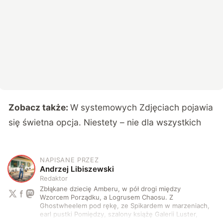
Zobacz także:
W systemowych Zdjęciach pojawia
się świetna opcja. Niestety – nie dla wszystkich
NAPISANE PRZEZ
A
Andrzej Libiszewski
Redaktor
Zbłąkane dziecię Amberu, w pół drogi między
Wzorcem Porządku, a Logrusem Chaosu. Z
Ghostwheelem pod rękę, ze Spikardem w marzeniach,
earl pustki Pomiędzy, szalony książę Galerii Luster,
karta Tarota nakreślona między wtedy, a teraz. A