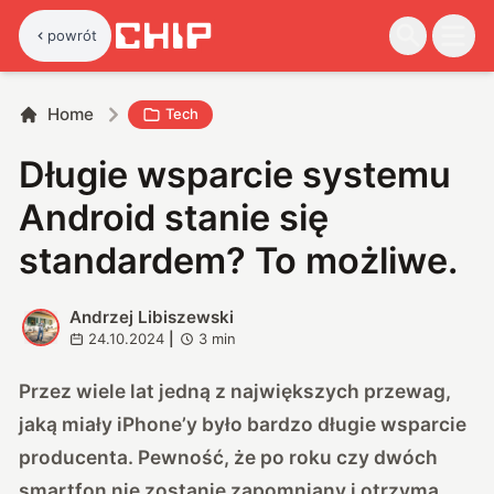
powrót
Home
Tech
Długie wsparcie systemu
Android stanie się
standardem? To możliwe.
Andrzej Libiszewski
A
24.10.2024
|
3
min
Przez wiele lat jedną z największych przewag,
jaką miały iPhone’y było bardzo długie wsparcie
producenta. Pewność, że po roku czy dwóch
smartfon nie zostanie zapomniany i otrzyma