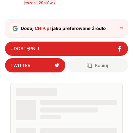
jeszcze 29 słów ▸
serio? Pisaniem o szeroko pojętej technice o zajmuję
się od 2017 roku. Poza tym kocham fotografię, książki,
fantastykę i koty. W wolnych chwilach słucham muzyki
i gram w gry :)
Dodaj
CHIP.pl
jako preferowane źródło
UDOSTĘPNIJ
TWITTER
Kopiuj