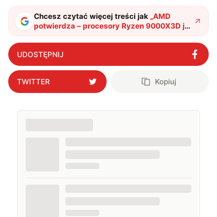
Chcesz czytać więcej treści jak
„
AMD
potwierdza – ​​procesory Ryzen 9000X3D już
7 listopada
"
?
UDOSTĘPNIJ
TWITTER
Kopiuj