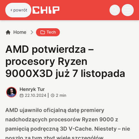
powrót
Home
Tech
AMD potwierdza – ​​
procesory Ryzen
9000X3D już 7 listopada
Henryk Tur
H
22.10.2024
|
2
min
AMD ujawniło oficjalną datę premiery
nadchodzących procesorów Ryzen 9000 z
pamięcią podręczną 3D V-Cache. Niestety – nie
poszło za tym zbyt wiele szczegółów