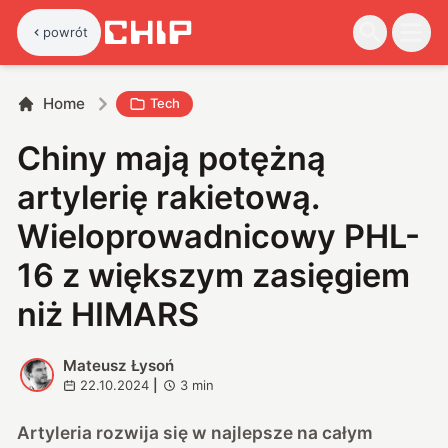
powrót
Home
Tech
Chiny mają potężną
artylerię rakietową.
Wieloprowadnicowy PHL-
16 z większym zasięgiem
niż HIMARS
Mateusz Łysoń
M
22.10.2024
|
3
min
Artyleria rozwija się w najlepsze na całym