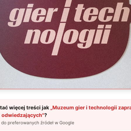
ać więcej treści jak
„
Muzeum gier i technologii zapr
 odwiedzających
"
?
l do preferowanych źródeł w Google