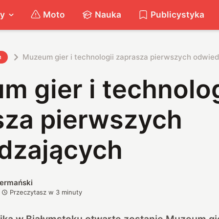
ty
Moto
Nauka
Publicystyka
Muzeum gier i technologii zaprasza pierwszych odwie
h
 gier i technolog
sza pierwszych
dzających
iermański
Przeczytasz w
3
minuty
ika w Białymstoku otwarte zostanie Muzeum gier