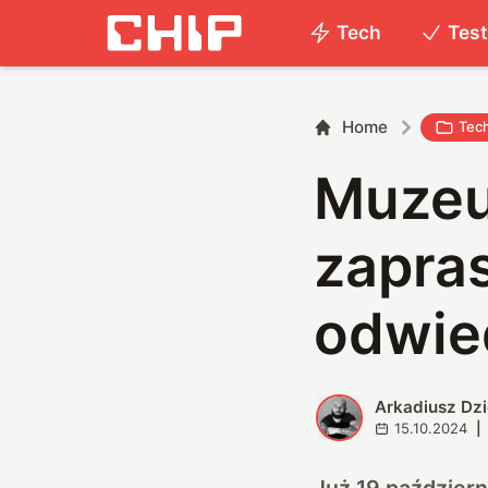
Tech
Tes
Home
Tec
Muzeum
zapra
odwie
Arkadiusz Dz
A
15.10.2024
|
Już 19 październ