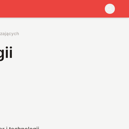
dzających
ii
 i technologii.