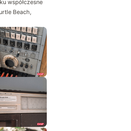
dku współczesne
urtle Beach,