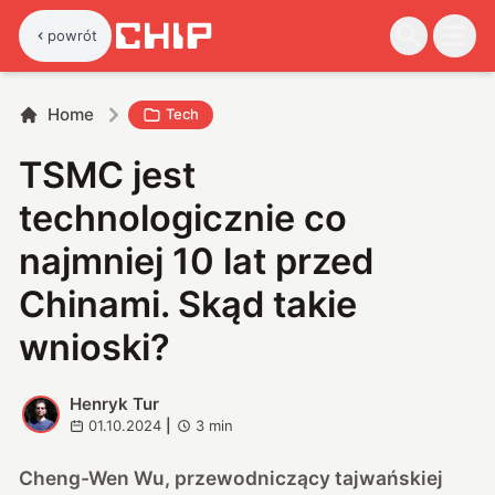
powrót
Home
Tech
TSMC jest
technologicznie co
najmniej 10 lat przed
Chinami. Skąd takie
wnioski?
Henryk Tur
H
01.10.2024
|
3
min
Cheng-Wen Wu, przewodniczący tajwańskiej