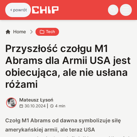
powrót
Home
Tech
Przyszłość czołgu M1
Abrams dla Armii USA jest
obiecująca, ale nie usłana
różami
Mateusz Łysoń
M
30.10.2024
|
4
min
Czołg M1 Abrams od dawna symbolizuje siłę
amerykańskiej armii, ale teraz USA