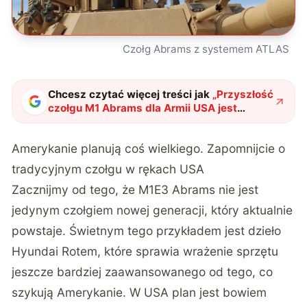
Czołg Abrams z systemem ATLAS
Chcesz czytać więcej treści jak
„
Przyszłość
czołgu M1 Abrams dla Armii USA jest
obiecująca, ale nie usłana różami
"
?
Amerykanie planują coś wielkiego. Zapomnijcie o
tradycyjnym czołgu w rękach USA
Zacznijmy od tego, że M1E3 Abrams nie jest
jedynym czołgiem nowej generacji, który aktualnie
powstaje. Świetnym tego przykładem
jest dzieło
Hyundai Rotem
, które sprawia wrażenie sprzętu
jeszcze bardziej zaawansowanego od tego, co
szykują Amerykanie. W USA plan jest bowiem