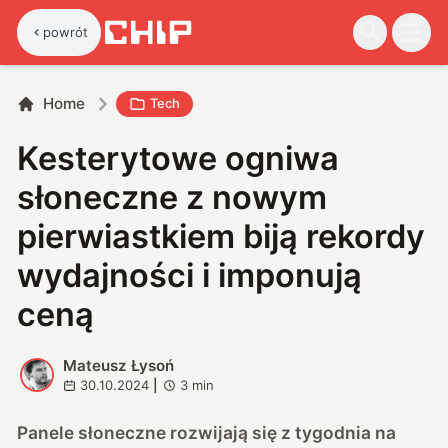
powrót
Home
Tech
Kesterytowe ogniwa
słoneczne z nowym
pierwiastkiem biją rekordy
wydajności i imponują
ceną
Mateusz Łysoń
M
30.10.2024
|
3
min
Panele słoneczne rozwijają się z tygodnia na