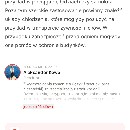
przykład w pociągach, łodziach czy samolotach.
Poza tym szerokie zastosowanie powinny znaleźć
układy chłodzenia, które mogłyby posłużyć na
przykład w transporcie żywności i leków. W
przypadku zabezpieczeń przed ogniem mogłyby
one pomóc w ochronie budynków.
NAPISANE PRZEZ
A
Aleksander Kowal
Redaktor
Z wykształcenia romanista (język francuski oraz
hiszpański) ze specjalizacją z traduktologii.
Dziennikarską przygodę rozpocząłem około piętnastu
lat temu, początkowo w związku z recenzjami gier
komputerowych i filmów. Obecnie publikuję
jeszcze 16 słów ▸
zdecydowanie częściej na tematy związane z nauką
oraz technologią. W wolnym czasie uwielbiam
podróżować, śledzić kinowe i książkowe nowości, a
także uprawiać oraz oglądać sport.