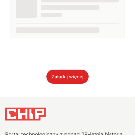
Załaduj więcej
Portal technologiczny z ponad
29
-letnią historią,