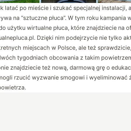
k latać po mieście i szukać specjalnej instalacji,
ływa na “sztuczne płuca”. W tym roku kampania 
 użytku wirtualne płuca, które znajdziecie na ofi
ualnepluca.pl
. Dzięki nim podejrzycie nie tylko a
retnych miejscach w Polsce, ale też sprawdzicie
dwóch tygodniach obcowania z takim powietrze
ronie znajdziecie też nową, darmową grę o eduka
 mogli rzucić wyzwanie smogowi i wyeliminować 
owietrza.