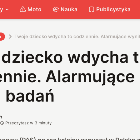
ty
Moto
Nauka
Publicystyka
Twoje dziecko wdycha to codziennie. Alarmujące wyni
h
 dziecko wdycha 
ennie. Alarmujące
i badań
ń
Przeczytasz w
3
minuty
ogowy (PAS) po raz kolejny wyruszył w Polskę 