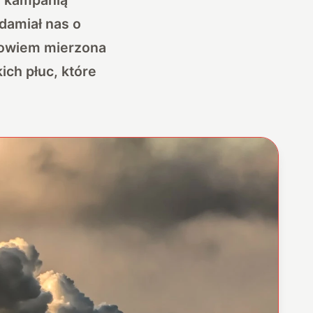
damiał nas o
bowiem mierzona
ch płuc, które