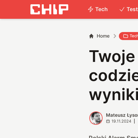
Tech
Tes
Home
Tec
Twoje
codzi
wynik
Mateusz Łyso
M
19.11.2024
|
Polski Alarm Sm