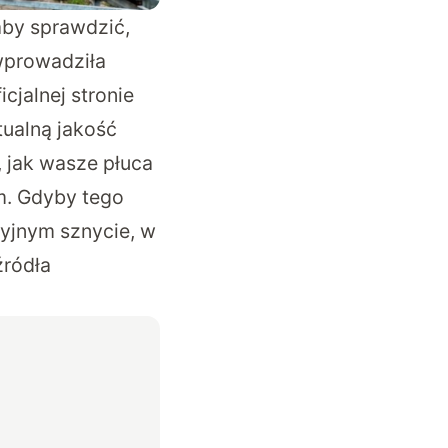
 aby sprawdzić,
wprowadziła
cjalnej stronie
ktualną jakość
, jak wasze płuca
m. Gdyby tego
cyjnym sznycie, w
źródła