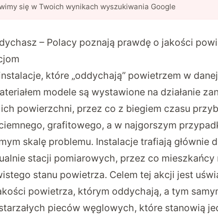
awimy się w Twoich wynikach wyszukiwania Google
ychasz – Polacy poznają prawdę o jakości powie
cjom
instalacje, które „oddychają” powietrzem w danej 
ateriałem modele są wystawione na działanie za
 ich powierzchni, przez co z biegiem czasu przyb
ciemnego, grafitowego, a w najgorszym przypad
mym skalę problemu. Instalacje trafiają głównie 
ualnie stacji pomiarowych, przez co mieszkańcy 
istego stanu powietrza. Celem tej akcji jest uśw
kości powietrza, którym oddychają, a tym samy
tarzałych pieców węglowych, które stanowią je