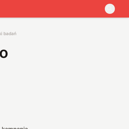
ki badań
to
z kampanią