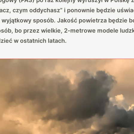
acz, czym oddychasz” i ponownie będzie uświa
w wyjątkowy sposób. Jakość powietrza będzie 
ób, bo przez wielkie, 2-metrowe modele ludzki
zieć w ostatnich latach.