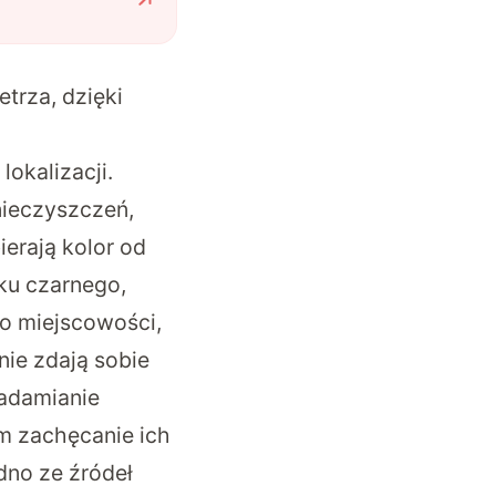
trza, dzięki
lokalizacji.
nieczyszczeń,
ierają kolor od
ku czarnego,
do miejscowości,
nie zdają sobie
iadamianie
m zachęcanie ich
dno ze źródeł