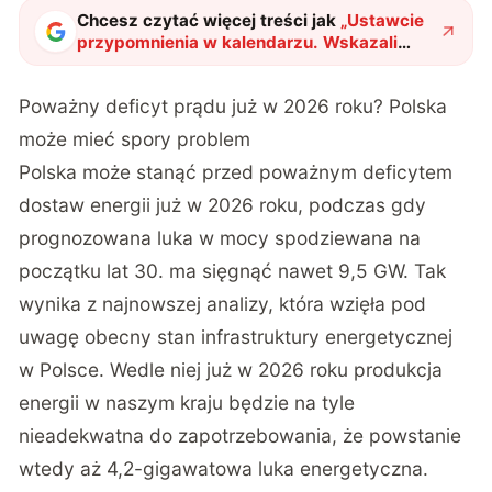
Chcesz czytać więcej treści jak
„
Ustawcie
przypomnienia w kalendarzu. Wskazali
konkretne lata, w których Polska zacznie
się sypać
"
?
Poważny deficyt prądu już w 2026 roku? Polska
może mieć spory problem
Polska może stanąć przed poważnym deficytem
dostaw energii już w 2026 roku, podczas gdy
prognozowana luka w mocy spodziewana na
początku lat 30. ma sięgnąć nawet 9,5 GW. Tak
wynika z najnowszej analizy, która wzięła pod
uwagę obecny stan infrastruktury energetycznej
w Polsce. Wedle niej już w 2026 roku produkcja
energii w naszym kraju będzie na tyle
nieadekwatna do zapotrzebowania, że powstanie
wtedy aż 4,2-gigawatowa luka energetyczna.