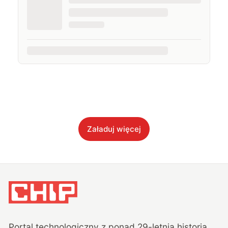
Załaduj więcej
Portal technologiczny z ponad
29
-letnią historią,