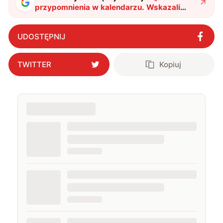
przypomnienia w kalendarzu. Wskazali
konkretne lata, w których Polska zacznie
się sypać
"
?
UDOSTĘPNIJ
TWITTER
Kopiuj