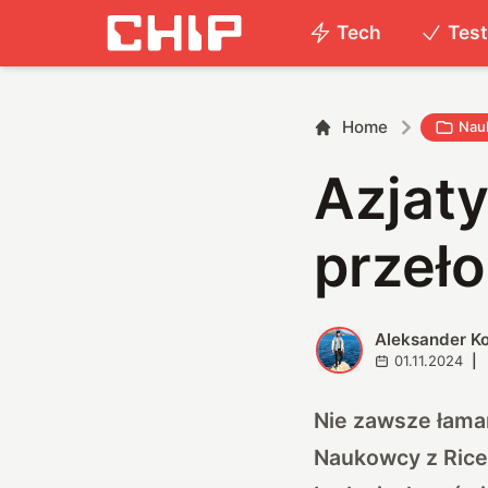
Tech
Tes
Home
Nau
Azjaty
przeł
Aleksander K
A
01.11.2024
|
Nie zawsze łaman
Naukowcy z Rice