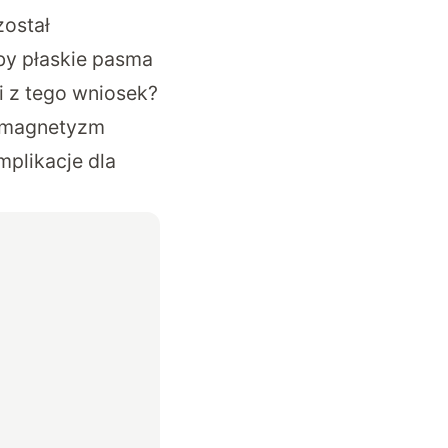
został
oby płaskie pasma
 z tego wniosek?
ą magnetyzm
mplikacje dla