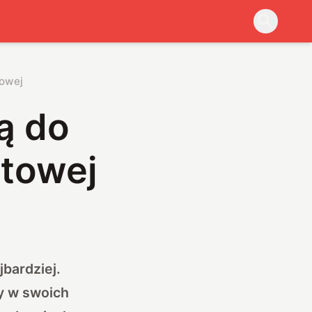
towej
ą do
ntowej
jbardziej.
y w swoich