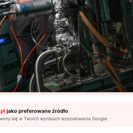
pl
jako preferowane źródło
awimy się w Twoich wynikach wyszukiwania Google