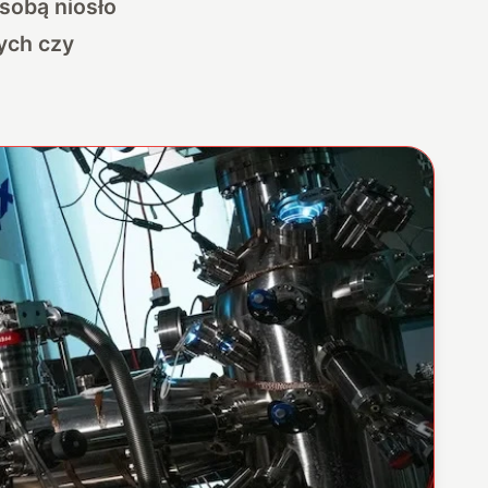
sobą niosło
ych czy