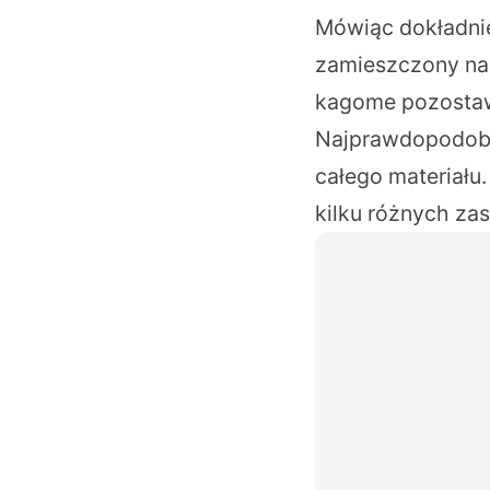
Mówiąc dokładnie
zamieszczony na
kagome pozostawa
Najprawdopodobn
całego materiału.
kilku różnych za