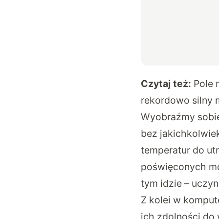
Czytaj też:
Pole 
rekordowo silny
Wyobraźmy sobie m
bez jakichkolwiek
temperatur do ut
poświęconych mog
tym idzie – uczy
Z kolei w komput
ich zdolności do