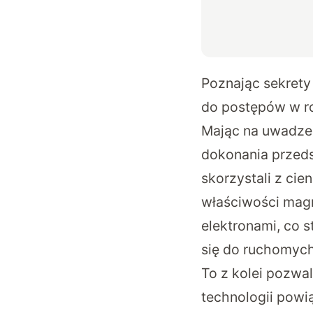
Poznając sekret
do postępów w 
Mając na uwadze 
dokonania przedsta
skorzystali z cie
właściwości magn
elektronami, co 
się do ruchomych
To z kolei pozwa
technologii pow