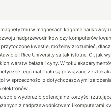
y magnetyzmu w magnesach kagome naukowcy ut
rozwoju nadprzewodników czy komputerów kwa
przytoczone kwestie, możemy zrozumieć, dlacz
wicieli Rice University sa tak istotne. Ci, jak wy
nkich warstw żelaza i cyny. W toku eksperymentó
etyczne tego materiału są powiązane ze zlokal
stoi w sprzeczności z dotychczasowymi założen
 elektronów.
la sobie wyobrazić potencjalne korzyści rzutując
iązanych z nadprzewodnictwem i komputerami k