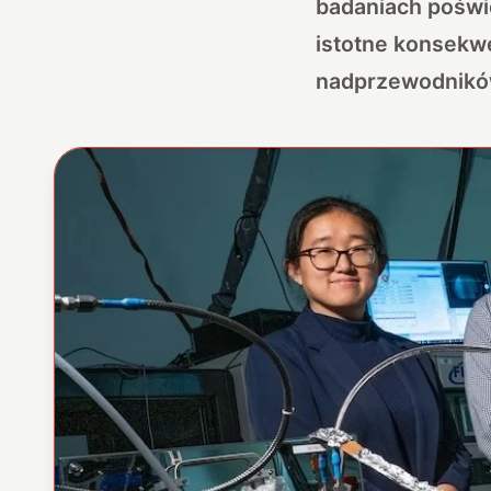
badaniach poświ
istotne konsekw
nadprzewodnikó