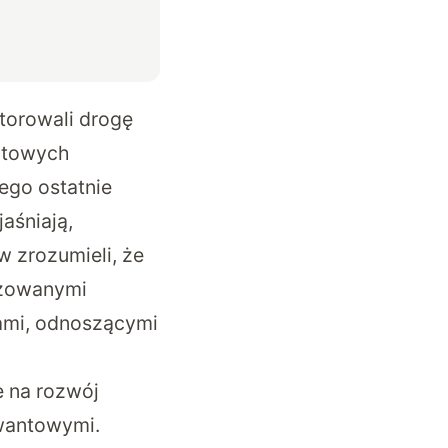
orowali drogę
ntowych
ego ostatnie
jaśniają,
w zrozumieli, że
izowanymi
iami, odnoszącymi
e na rozwój
wantowymi.