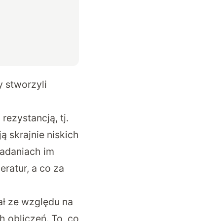
 stworzyli
ezystancją, tj.
ą skrajnie niskich
badaniach im
ratur, a co za
ł ze względu na
 obliczeń. To, co