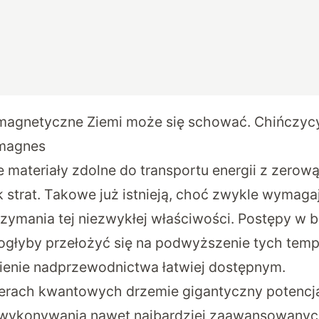
magnetyczne Ziemi może się schować. Chińczycy
 magnes
ateriały zdolne do transportu energii z zerową r
 strat. Takowe już istnieją, choć zwykle wymagaj
rzymania tej niezwykłej właściwości. Postępy w 
łyby przełożyć się na podwyższenie tych tempe
nienie nadprzewodnictwa łatwiej dostępnym.
erach kwantowych drzemie gigantyczny potencja
 wykonywania nawet najbardziej zaawansowanych