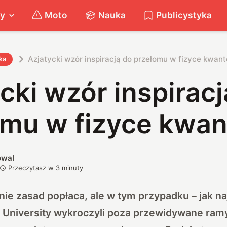
ty
Moto
Nauka
Publicystyka
Azjatycki wzór inspiracją do przełomu w fizyce kwan
ka
cki wzór inspiracj
omu w fizyce kwa
owal
Przeczytasz w
3
minuty
ie zasad popłaca, ale w tym przypadku – jak na
 University wykroczyli poza przewidywane ram