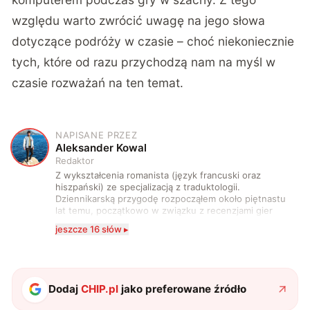
względu warto zwrócić uwagę na jego słowa
dotyczące podróży w czasie – choć niekoniecznie
tych, które od razu przychodzą nam na myśl w
czasie rozważań na ten temat.
NAPISANE PRZEZ
A
Aleksander Kowal
Redaktor
Z wykształcenia romanista (język francuski oraz
hiszpański) ze specjalizacją z traduktologii.
Dziennikarską przygodę rozpocząłem około piętnastu
lat temu, początkowo w związku z recenzjami gier
komputerowych i filmów. Obecnie publikuję
jeszcze 16 słów ▸
zdecydowanie częściej na tematy związane z nauką
oraz technologią. W wolnym czasie uwielbiam
podróżować, śledzić kinowe i książkowe nowości, a
także uprawiać oraz oglądać sport.
Dodaj
CHIP.pl
jako preferowane źródło