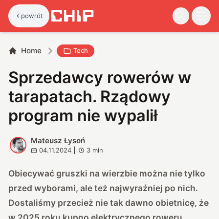
powrót
Home
Tech
Sprzedawcy rowerów w
tarapatach. Rządowy
program nie wypalił
Mateusz Łysoń
M
04.11.2024
|
3
min
Obiecywać gruszki na wierzbie można nie tylko
przed wyborami, ale też najwyraźniej po nich.
Dostaliśmy przecież nie tak dawno obietnicę, że
w 2025 roku
kupno elektrycznego roweru