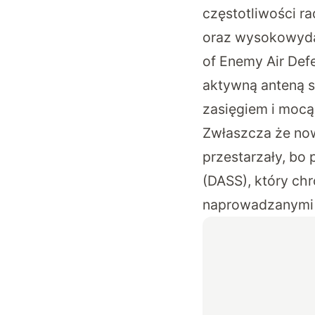
częstotliwości r
oraz wysokowydaj
of Enemy Air Def
aktywną anteną s
zasięgiem i moc
Zwłaszcza że no
przestarzały, bo
(DASS), który ch
naprowadzanymi 