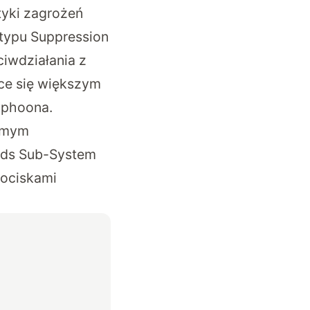
tyki zagrożeń
 typu Suppression
iwdziałania z
ce się większym
yphoona.
samym
Aids Sub-System
pociskami