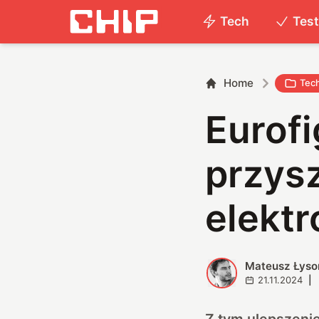
Tech
Tes
Home
Tec
Eurofi
przysz
elektr
Mateusz Łyso
M
21.11.2024
|
Z tym ulepszenie