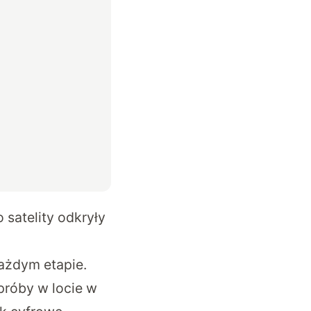
 satelity odkryły
ażdym etapie.
próby w locie w