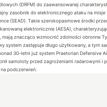
adiowych (DRFM) do zaawansowanej charakterys
ny zasobnik do elektronicznego ataku na misje
ence (SEAD). Takie szerokopasmowe środki przec
kanowaną elektronicznie (AESA), charakteryzują
ą, mają znacząco wzmocnić zdolności obronne T
wy system zastępuje długo użytkowany, a tym 
 ponad 30-letni już system Praetorian Defensive 
ronił samoloty przed zagrożeniami radarowymi i 
na podczerwień.