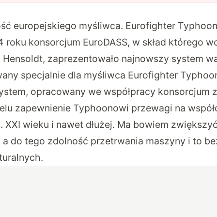
ość europejskiego myśliwca. Eurofighter Typhoo
4 roku konsorcjum EuroDASS, w skład którego w
 i Hensoldt, zaprezentowało najnowszy system wal
any specjalnie dla myśliwca Eurofighter Typhoo
stem, opracowany we współpracy konsorcjum z
celu zapewnienie Typhoonowi przewagi na współ
60. XXI wieku i nawet dłużej. Ma bowiem zwiększ
, a do tego zdolność przetrwania maszyny i to b
turalnych.