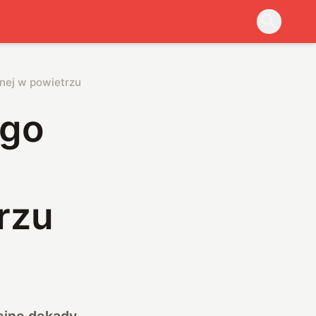
znej w powietrzu
ego
rzu
ejne dekady.