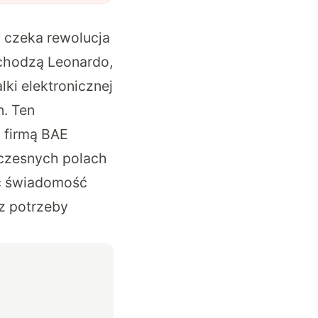
n czeka rewolucja
chodzą Leonardo,
ki elektronicznej
n. Ten
 firmą BAE
czesnych polach
yć świadomość
ez potrzeby