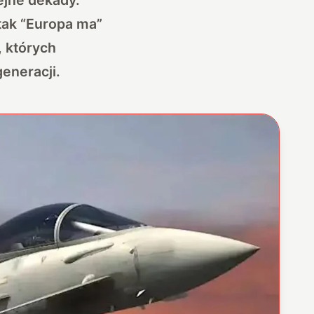
tak “Europa ma”
 których
eneracji.