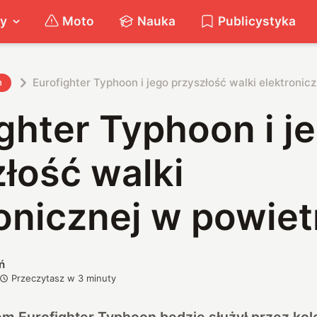
ty
Moto
Nauka
Publicystyka
Eurofighter Typhoon i jego przyszłość walki elektronic
h
ghter Typhoon i j
łość walki
onicznej w powiet
ń
Przeczytasz w
3
minuty
m Eurofighter Typhoon będzie służył przez kol