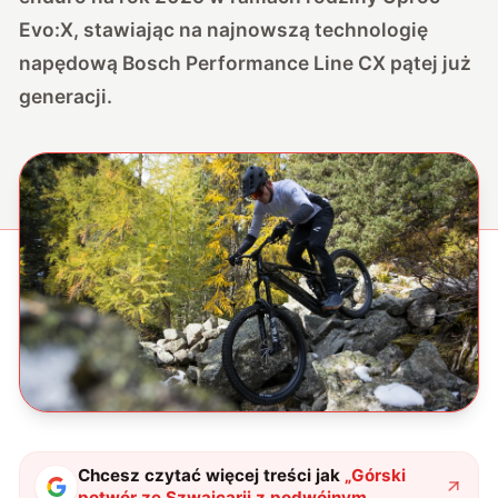
Evo:X, stawiając na najnowszą technologię
napędową Bosch Performance Line CX pątej już
generacji.
Chcesz czytać więcej treści jak
„
Górski
potwór ze Szwajcarii z podwójnym