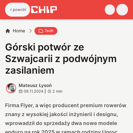
powrót
Home
Tech
Górski potwór ze
Szwajcarii z podwójnym
zasilaniem
Mateusz Łysoń
M
09.11.2024
|
2
min
Firma Flyer, a więc producent premium rowerów
znany z wysokiej jakości inżynierii i designu,
wprowadził do sprzedaży dwa nowe modele
enduro na rok 2025 w ramach rodziny Uproc