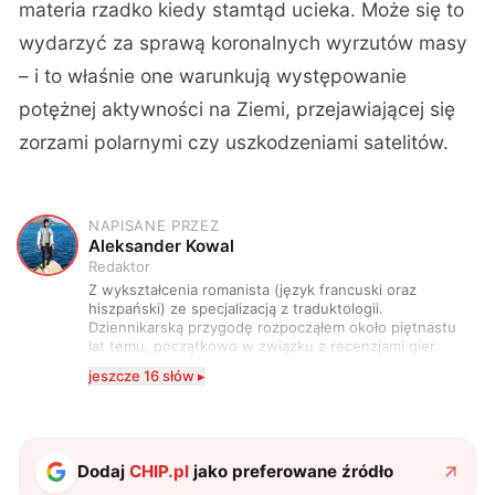
materia rzadko kiedy stamtąd ucieka. Może się to
wydarzyć za sprawą koronalnych wyrzutów masy
– i to właśnie one warunkują występowanie
potężnej aktywności na Ziemi, przejawiającej się
zorzami polarnymi czy uszkodzeniami satelitów.
NAPISANE PRZEZ
A
Aleksander Kowal
Redaktor
Z wykształcenia romanista (język francuski oraz
hiszpański) ze specjalizacją z traduktologii.
Dziennikarską przygodę rozpocząłem około piętnastu
lat temu, początkowo w związku z recenzjami gier
komputerowych i filmów. Obecnie publikuję
jeszcze 16 słów ▸
zdecydowanie częściej na tematy związane z nauką
oraz technologią. W wolnym czasie uwielbiam
podróżować, śledzić kinowe i książkowe nowości, a
także uprawiać oraz oglądać sport.
Dodaj
CHIP.pl
jako preferowane źródło