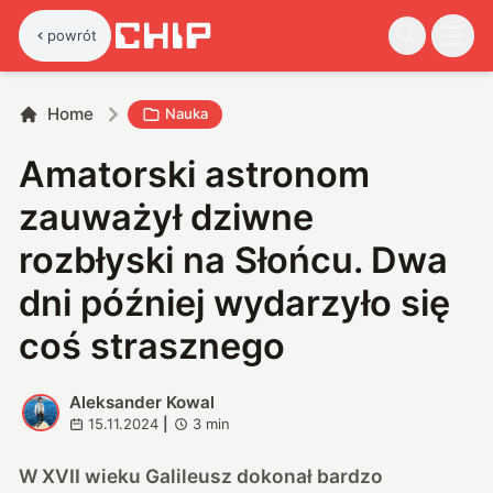
powrót
Home
Nauka
Amatorski astronom
zauważył dziwne
rozbłyski na Słońcu. Dwa
dni później wydarzyło się
coś strasznego
Aleksander Kowal
A
15.11.2024
|
3
min
W XVII wieku Galileusz dokonał bardzo