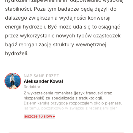
stabilności. Poza tym badacze będą dążyli do
dalszego zwiększania wydajności konwersji
energii hydrożeli. Być może uda się to osiągnąć
przez wykorzystanie nowych typów cząsteczek
bądź reorganizację struktury wewnętrznej
hydrożeli.
NAPISANE PRZEZ
A
Aleksander Kowal
Redaktor
Z wykształcenia romanista (język francuski oraz
hiszpański) ze specjalizacją z traduktologii.
Dziennikarską przygodę rozpocząłem około piętnastu
lat temu, początkowo w związku z recenzjami gier
komputerowych i filmów. Obecnie publikuję
jeszcze 16 słów ▸
zdecydowanie częściej na tematy związane z nauką
oraz technologią. W wolnym czasie uwielbiam
podróżować, śledzić kinowe i książkowe nowości, a