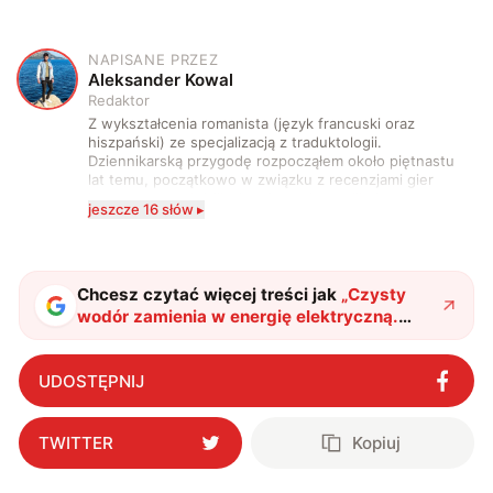
NAPISANE PRZEZ
A
Aleksander Kowal
Redaktor
Z wykształcenia romanista (język francuski oraz
hiszpański) ze specjalizacją z traduktologii.
Dziennikarską przygodę rozpocząłem około piętnastu
lat temu, początkowo w związku z recenzjami gier
komputerowych i filmów. Obecnie publikuję
jeszcze 16 słów ▸
zdecydowanie częściej na tematy związane z nauką
oraz technologią. W wolnym czasie uwielbiam
podróżować, śledzić kinowe i książkowe nowości, a
także uprawiać oraz oglądać sport.
Chcesz czytać więcej treści jak
„
Czysty
wodór zamienia w energię elektryczną.
Pierwszy taki generator już działa
"
?
UDOSTĘPNIJ
TWITTER
Kopiuj