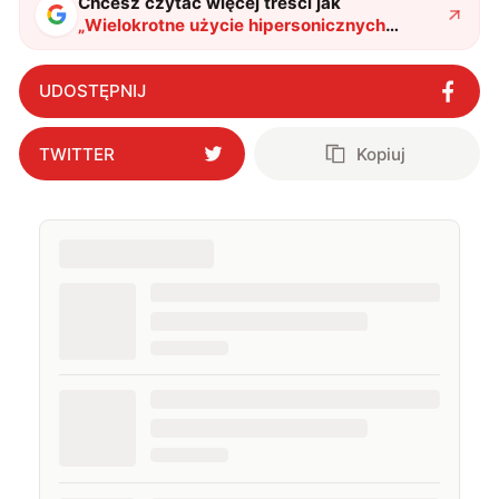
Chcesz czytać więcej treści jak
„
Wielokrotne użycie hipersonicznych
dronów? Chiny opracowały drona MD-19,
który zmienia reguły gry
"
?
UDOSTĘPNIJ
TWITTER
Kopiuj