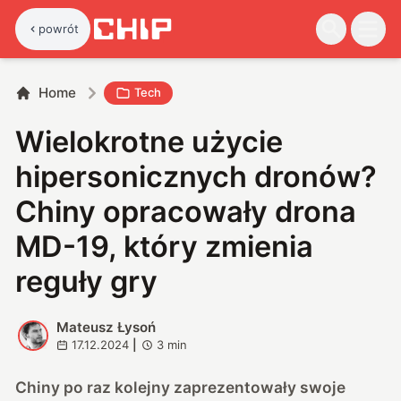
powrót
Home
Tech
Wielokrotne użycie
hipersonicznych dronów?
Chiny opracowały drona
MD-19, który zmienia
reguły gry
Mateusz Łysoń
M
17.12.2024
|
3
min
Chiny po raz kolejny zaprezentowały swoje