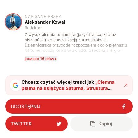
NAPISANE PRZEZ
A
Aleksander Kowal
Redaktor
Z wykształcenia romanista (język francuski oraz
hiszpański) ze specjalizacją z traduktologii.
Dziennikarską przygodę rozpocząłem około piętnastu
lat temu, początkowo w związku z recenzjami gier
komputerowych i filmów. Obecnie publikuję
jeszcze 16 słów ▸
zdecydowanie częściej na tematy związane z nauką
oraz technologią. W wolnym czasie uwielbiam
podróżować, śledzić kinowe i książkowe nowości, a
także uprawiać oraz oglądać sport.
Chcesz czytać więcej treści jak
„
Ciemna
plama na księżycu Saturna. Struktura
widoczna na Enceladusie znika w
zagadkowych okolicznościach
"
?
UDOSTĘPNIJ
TWITTER
Kopiuj