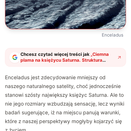
Enceladus
Chcesz czytać więcej treści jak
„
Ciemna
plama na księżycu Saturna. Struktura
widoczna na Enceladusie znika w
zagadkowych okolicznościach
"
?
Enceladus jest zdecydowanie mniejszy od
naszego naturalnego satelity, choć jednocześnie
stanowi szósty największy księżyc Saturna. Ale to
nie jego rozmiary wzbudzają sensację, lecz wyniki
badań sugerujące, iż na miejscu panują warunki,
które z naszej perspektywy mogłyby kojarzyć się
z życiem.