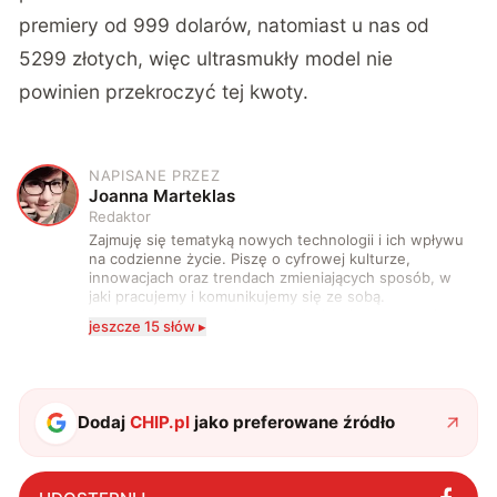
premiery od 999 dolarów, natomiast u nas od
5299 złotych, więc ultrasmukły model nie
powinien przekroczyć tej kwoty.
NAPISANE PRZEZ
J
Joanna Marteklas
Redaktor
Zajmuję się tematyką nowych technologii i ich wpływu
na codzienne życie. Piszę o cyfrowej kulturze,
innowacjach oraz trendach zmieniających sposób, w
jaki pracujemy i komunikujemy się ze sobą.
Szczególnie interesuje mnie relacja między rozwojem
jeszcze 15 słów ▸
technologii a współczesną popkulturą. W wolnych
chwilach zakopuję się w książkach i komiksach —
najczęściej w fantastyce i wuxia.
Dodaj
CHIP.pl
jako preferowane źródło