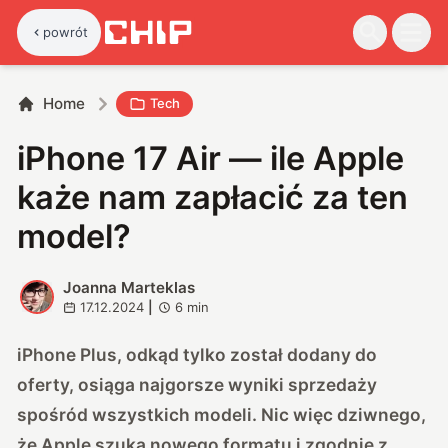
powrót
Home
Tech
iPhone 17 Air — ile Apple
każe nam zapłacić za ten
model?
Joanna Marteklas
J
17.12.2024
|
6
min
iPhone Plus, odkąd tylko został dodany do
oferty, osiąga najgorsze wyniki sprzedaży
spośród wszystkich modeli. Nic więc dziwnego,
że Apple szuka nowego formatu i zgodnie z