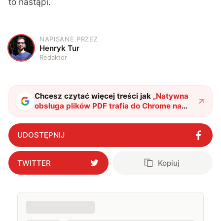
to nastąpi.
NAPISANE PRZEZ
H
Henryk Tur
Redaktor
Chcesz czytać więcej treści jak
„
Natywna
obsługa plików PDF trafia do Chrome na
Androida. Tak jakby
"
?
UDOSTĘPNIJ
TWITTER
Kopiuj