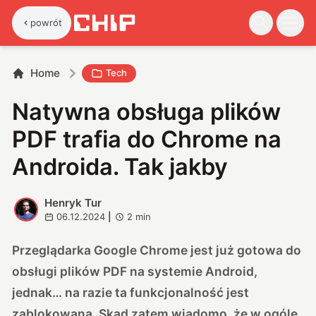
powrót
Home
Tech
Natywna obsługa plików
PDF trafia do Chrome na
Androida. Tak jakby
Henryk Tur
H
06.12.2024
|
2
min
Przeglądarka Google Chrome jest już gotowa do
obsługi plików PDF na systemie Android,
jednak… na razie ta funkcjonalność jest
zablokowana. Skąd zatem wiadomo, że w ogóle