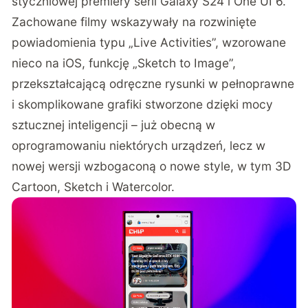
styczniowej premiery serii Galaxy S24 i One UI 6.
Zachowane filmy wskazywały na rozwinięte
powiadomienia typu „Live Activities”, wzorowane
nieco na iOS, funkcję „Sketch to Image”,
przekształcającą odręczne rysunki w pełnoprawne
i skomplikowane grafiki stworzone dzięki mocy
sztucznej inteligencji – już obecną w
oprogramowaniu niektórych urządzeń, lecz w
nowej wersji wzbogaconą o nowe style, w tym 3D
Cartoon, Sketch i Watercolor.