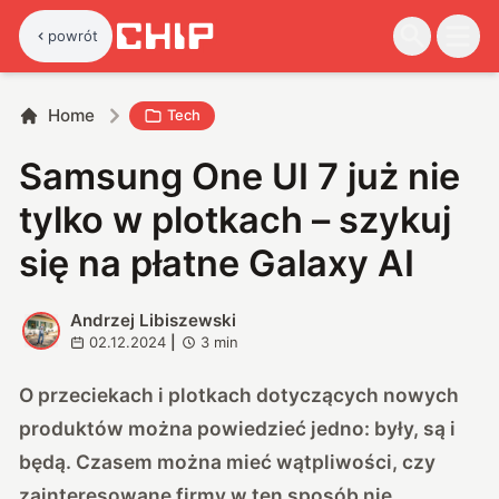
powrót
Home
Tech
Samsung One UI 7 już nie
tylko w plotkach – szykuj
się na płatne Galaxy AI
Andrzej Libiszewski
A
02.12.2024
|
3
min
O przeciekach i plotkach dotyczących nowych
produktów można powiedzieć jedno: były, są i
będą. Czasem można mieć wątpliwości, czy
zainteresowane firmy w ten sposób nie