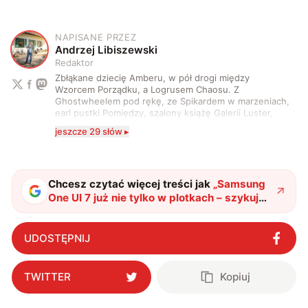
NAPISANE PRZEZ
A
Andrzej Libiszewski
Redaktor
Zbłąkane dziecię Amberu, w pół drogi między
Wzorcem Porządku, a Logrusem Chaosu. Z
Ghostwheelem pod rękę, ze Spikardem w marzeniach,
earl pustki Pomiędzy, szalony książę Galerii Luster,
karta Tarota nakreślona między wtedy, a teraz. A
jeszcze 29 słów ▸
serio? Pisaniem o szeroko pojętej technice o zajmuję
się od 2017 roku. Poza tym kocham fotografię, książki,
fantastykę i koty. W wolnych chwilach słucham muzyki
i gram w gry :)
Chcesz czytać więcej treści jak
„
Samsung
One UI 7 już nie tylko w plotkach – szykuj
się na płatne Galaxy AI
"
?
UDOSTĘPNIJ
TWITTER
Kopiuj