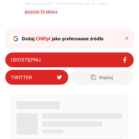
jaki pracujemy i komunikujemy się ze sobą.
Szczególnie interesuje mnie relacja między rozwojem
jeszcze 15 słów ▸
technologii a współczesną popkulturą. W wolnych
chwilach zakopuję się w książkach i komiksach —
najczęściej w fantastyce i wuxia.
Dodaj
CHIP.pl
jako preferowane źródło
UDOSTĘPNIJ
TWITTER
Kopiuj