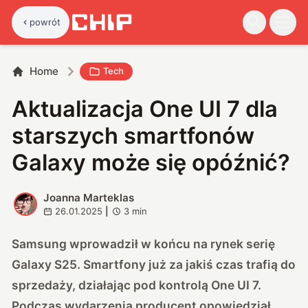
powrót
Home
Tech
Aktualizacja One UI 7 dla
starszych smartfonów
Galaxy może się opóźnić?
Joanna Marteklas
J
26.01.2025
|
3
min
Samsung wprowadził w końcu na rynek serię
Galaxy S25. Smartfony już za jakiś czas trafią do
sprzedaży, działając pod kontrolą One UI 7.
Podczas wydarzenia producent opowiedział