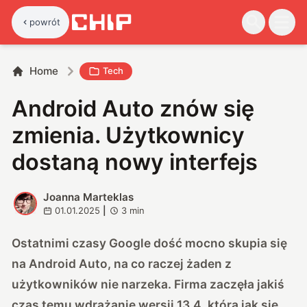
powrót
Home
Tech
Android Auto znów się
zmienia. Użytkownicy
dostaną nowy interfejs
Joanna Marteklas
J
01.01.2025
|
3
min
Ostatnimi czasy Google dość mocno skupia się
na Android Auto, na co raczej żaden z
użytkowników nie narzeka. Firma zaczęła jakiś
czas temu wdrażanie wersji 13.4, która jak się