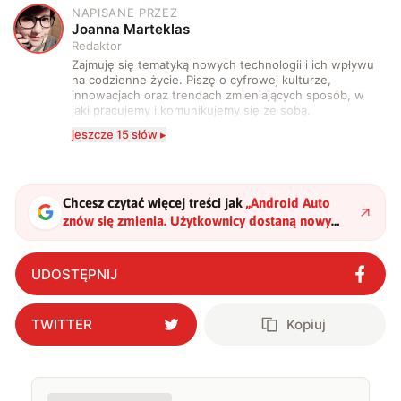
NAPISANE PRZEZ
J
Joanna Marteklas
Redaktor
Zajmuję się tematyką nowych technologii i ich wpływu
na codzienne życie. Piszę o cyfrowej kulturze,
innowacjach oraz trendach zmieniających sposób, w
jaki pracujemy i komunikujemy się ze sobą.
Szczególnie interesuje mnie relacja między rozwojem
jeszcze 15 słów ▸
technologii a współczesną popkulturą. W wolnych
chwilach zakopuję się w książkach i komiksach —
najczęściej w fantastyce i wuxia.
Chcesz czytać więcej treści jak
„
Android Auto
znów się zmienia. Użytkownicy dostaną nowy
interfejs
"
?
UDOSTĘPNIJ
TWITTER
Kopiuj