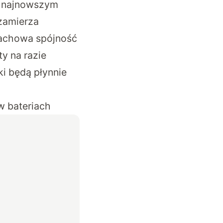
yć najnowszym
 zamierza
zachowa spójność
ty na razie
ki będą płynnie
w bateriach