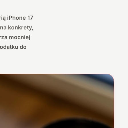
ią iPhone 17
na konkrety,
rza mocniej
dodatku do