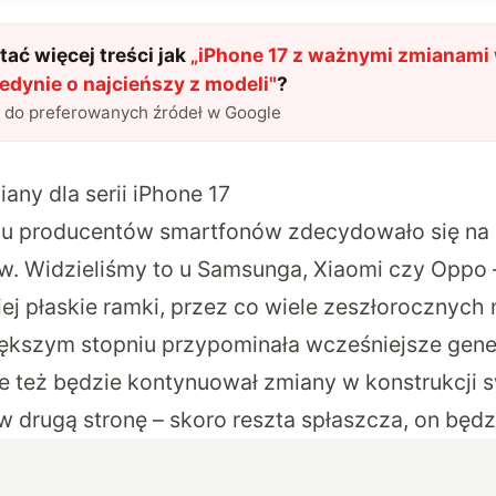
ać więcej treści jak
„
iPhone 17 z ważnymi zmianami w
jedynie o najcieńszy z modeli
"
?
l do preferowanych źródeł w Google
any dla serii iPhone 17
lu producentów smartfonów zdecydowało się na 
. Widzieliśmy to u Samsunga, Xiaomi czy Oppo 
ej płaskie ramki, przez co wiele zeszłorocznych
ększym stopniu przypominała wcześniejsze gene
też będzie kontynuował zmiany w konstrukcji s
w drugą stronę – skoro reszta spłaszcza, on będz