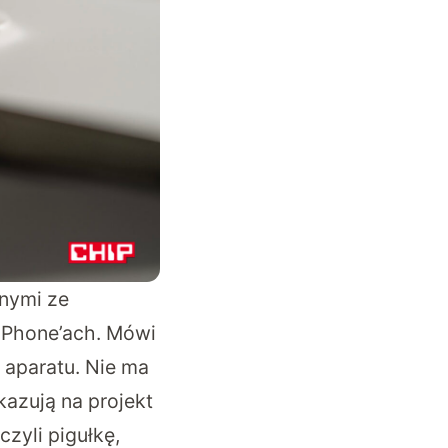
anymi ze
 iPhone’ach. Mówi
aparatu. Nie ma
kazują na projekt
zyli pigułkę,