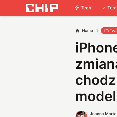
Tech
Tes
Home
Tec
iPhon
zmiana
chodzi
model
Joanna Marte
J