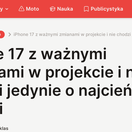
ty
Moto
Nauka
Publicystyka
iPhone 17 z ważnymi zmianami w projekcie i nie chodzi 
h
e 17 z ważnymi
mi w projekcie i 
 jedynie o najcie
i
klas