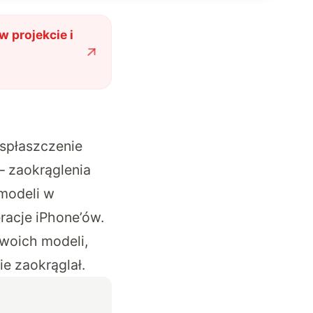
 projekcie i
spłaszczenie
– zaokrąglenia
 modeli w
racje iPhone’ów.
woich modeli,
ie zaokrąglał.