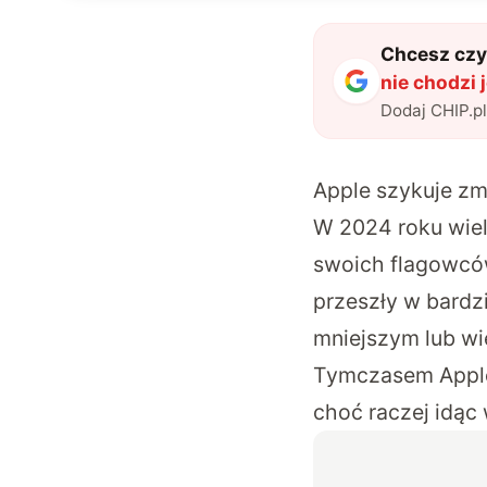
Chcesz czyt
nie chodzi 
Dodaj CHIP.p
Apple szykuje zmi
W 2024 roku wie
swoich flagowców
przeszły w bardzi
mniejszym lub wi
Tymczasem Apple 
choć raczej idąc 