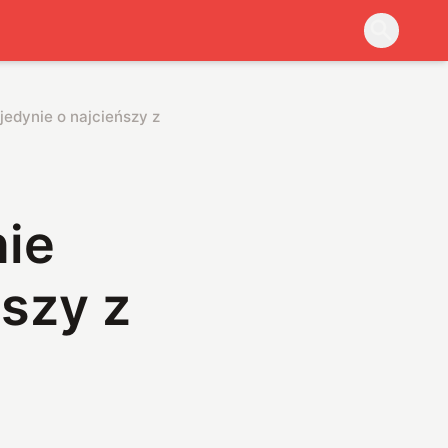
jedynie o najcieńszy z modeli
nie
ńszy z