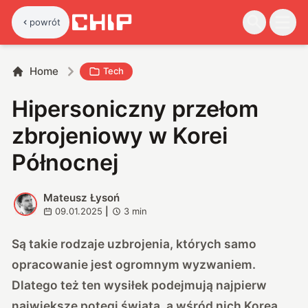
powrót
Home
Tech
Hipersoniczny przełom
zbrojeniowy w Korei
Północnej
Mateusz Łysoń
M
09.01.2025
|
3
min
Są takie rodzaje uzbrojenia, których samo
opracowanie jest ogromnym wyzwaniem.
Dlatego też ten wysiłek podejmują najpierw
największe potęgi świata, a wśród nich Korea