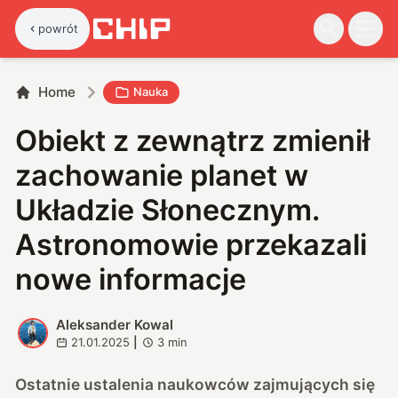
powrót
Home
Nauka
Obiekt z zewnątrz zmienił
zachowanie planet w
Układzie Słonecznym.
Astronomowie przekazali
nowe informacje
Aleksander Kowal
A
21.01.2025
|
3
min
Ostatnie ustalenia naukowców zajmujących się