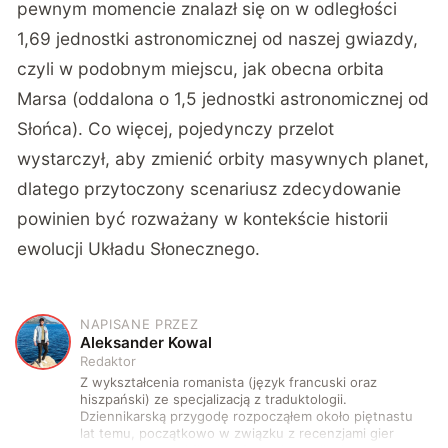
pewnym momencie znalazł się on w odległości
1,69 jednostki astronomicznej od naszej gwiazdy,
czyli w podobnym miejscu, jak obecna orbita
Marsa (oddalona o 1,5 jednostki astronomicznej od
Słońca). Co więcej, pojedynczy przelot
wystarczył, aby zmienić orbity masywnych planet,
dlatego przytoczony scenariusz zdecydowanie
powinien być rozważany w kontekście historii
ewolucji Układu Słonecznego.
NAPISANE PRZEZ
A
Aleksander Kowal
Redaktor
Z wykształcenia romanista (język francuski oraz
hiszpański) ze specjalizacją z traduktologii.
Dziennikarską przygodę rozpocząłem około piętnastu
lat temu, początkowo w związku z recenzjami gier