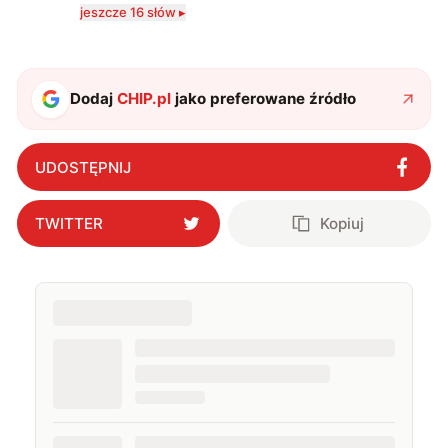
komputerowych i filmów. Obecnie publikuję
jeszcze 16 słów ▸
zdecydowanie częściej na tematy związane z nauką
oraz technologią. W wolnym czasie uwielbiam
podróżować, śledzić kinowe i książkowe nowości, a
także uprawiać oraz oglądać sport.
Dodaj
CHIP.pl
jako preferowane źródło
UDOSTĘPNIJ
TWITTER
Kopiuj