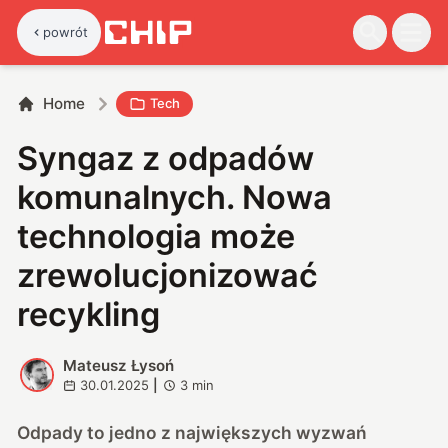
powrót
Home
Tech
Syngaz z odpadów
komunalnych. Nowa
technologia może
zrewolucjonizować
recykling
Mateusz Łysoń
M
30.01.2025
|
3
min
Odpady to jedno z największych wyzwań