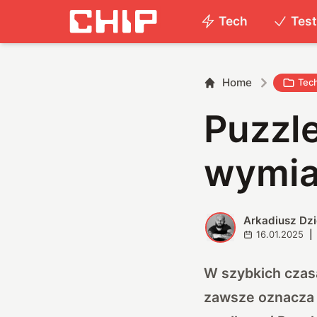
Tech
Tes
Home
Tec
Puzzl
wymia
Arkadiusz Dz
A
16.01.2025
|
W szybkich czas
zawsze oznacza d