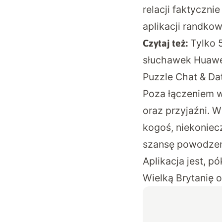
relacji faktyczni
aplikacji randko
Tylko 
Czytaj też:
słuchawek Huaw
Puzzle Chat & Dat
Poza łączeniem w
oraz przyjaźni. 
kogoś, niekoniecz
szansę powodzen
Aplikacja jest, p
Wielką Brytanię 