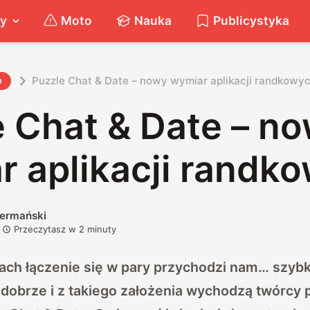
ty
Moto
Nauka
Publicystyka
Puzzle Chat & Date – nowy wymiar aplikacji randkowy
h
e Chat & Date – n
r aplikacji randk
iermański
Przeczytasz w
2
minuty
ach łączenie się w pary przychodzi nam… szybk
obrze i z takiego założenia wychodzą twórcy po