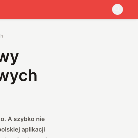
ch
owy
owych
o. A szybko nie
lskiej aplikacji