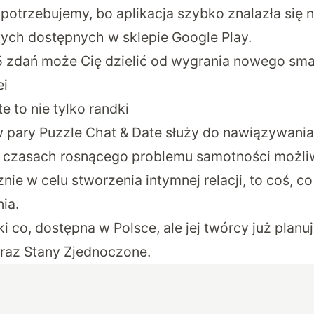
e potrzebujemy, bo aplikacja szybko znalazła się n
wych dostępnych w sklepie Google Play.
5 zdań może Cię dzielić od wygrania nowego sma
ei
e to nie tylko randki
 pary Puzzle Chat & Date służy do nawiązywania 
W czasach rosnącego problemu samotności możl
nie w celu stworzenia intymnej relacji, to coś, 
ia.
óki co, dostępna w Polsce, ale jej twórcy już planu
oraz Stany Zjednoczone.