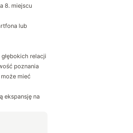
a 8. miejscu
rtfona lub
głębokich relacji
iwość poznania
co może mieć
ją ekspansję na