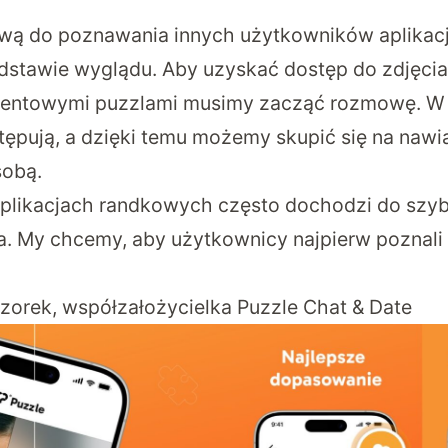
wą do poznawania innych użytkowników aplikacji
stawie wyglądu. Aby uzyskać dostęp do zdjęcia
mentowymi puzzlami musimy zacząć rozmowę. W m
tępują, a dzięki temu możemy skupić się na nawią
obą.
plikacjach randkowych często dochodzi do szyb
a. My chcemy, aby użytkownicy najpierw poznali 
orek, współzałożycielka Puzzle Chat & Date