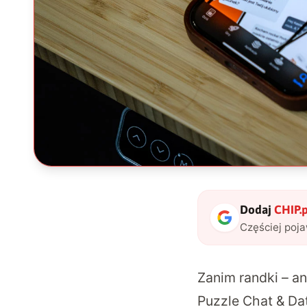
Dodaj
CHIP.p
Częściej poj
Zanim randki – a
Puzzle Chat & Da