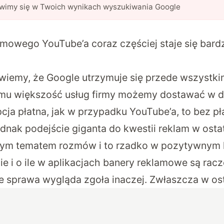
awimy się w Twoich wynikach wyszukiwania Google
rmowego YouTube’a coraz częściej staje się bar
iemy, że Google utrzymuje się przede wszystkim
emu większość usług firmy możemy dostawać w d
opcja płatna, jak w przypadku YouTube’a, to bez p
ednak podejście giganta do kwestii reklam w ostat
zym tematem rozmów i to rzadko w pozytywnym k
e i o ile w aplikacjach banery reklamowe są racz
ie sprawa wygląda zgoła inaczej. Zwłaszcza w os