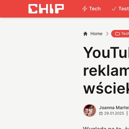
Tech
Tes
Home
Tec
YouTu
reklam
wście
Joanna Marte
J
29.01.2025
|
Wygląda na to, ż