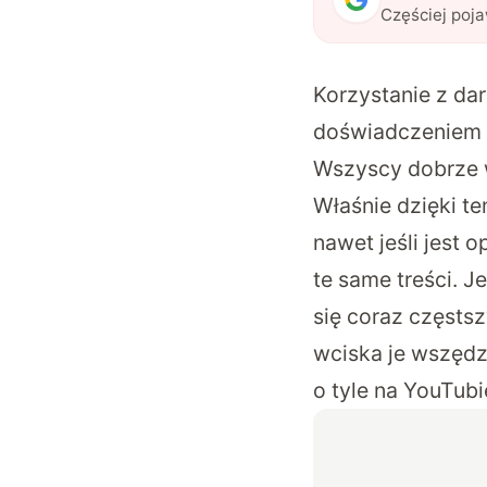
Częściej poj
Korzystanie z da
doświadczeniem
Wszyscy dobrze w
Właśnie dzięki t
nawet jeśli jest 
te same treści. J
się coraz częsts
wciska je wszędzi
o tyle na YouTub