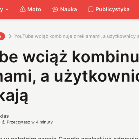
ty
Moto
Nauka
Publicystyka
YouTube wciąż kombinuje z reklamami, a użytkownicy s
h
be wciąż kombinu
ami, a użytkowni
kają
klas
Przeczytasz w
4
minuty
e w ostatnim czasie Google znalazł już odpowi