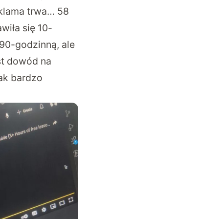
eklama trwa… 58
awiła się
10-
90-godzinną
, ale
st dowód na
jak bardzo