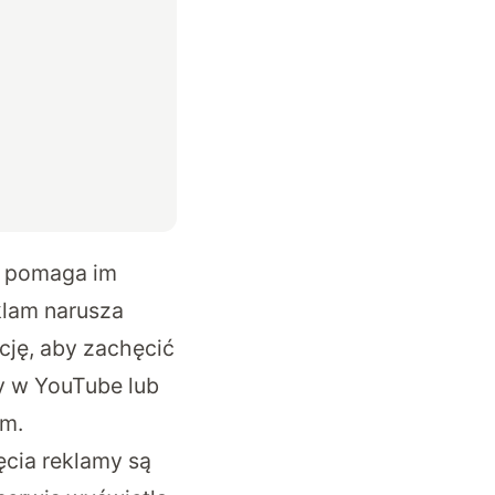
a pomaga im
klam narusza
cję, aby zachęcić
y w YouTube lub
am.
ęcia reklamy są