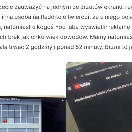
żecie zauważyć na jednym ze
zrzutów ekranu
, r
inna osoba na Redditcie twierdzi, że u niego poj
a
, natomiast u kogoś YouTube wyświetlił reklamę
ch brak jakichkolwiek dowodów. Mamy natomia
iała trwać
2 godziny i ponad 52 minuty
. Brzmi to 