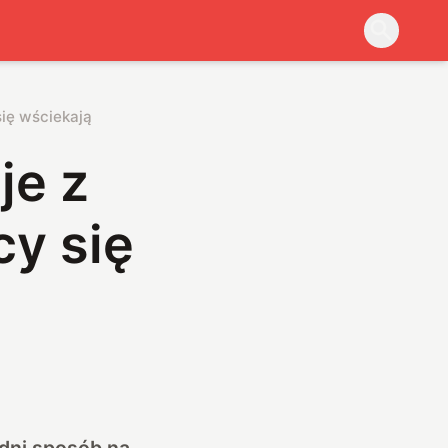
ię wściekają
je z
cy się
edni sposób na