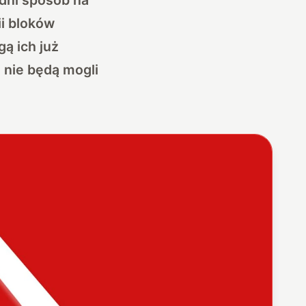
ii bloków
ą ich już
h nie będą mogli