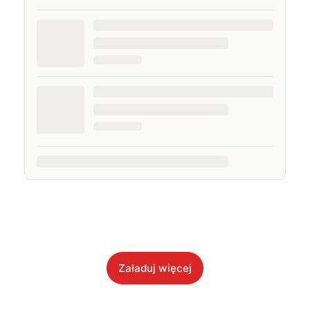
Cupertino, samochody elektryczne (i najlepiej ze stali
nierdzewnej), minimalistyczny design, dystopijny
streetwear i anti-fashion, a muzyka towarzyszy mi całą
dobę. Najlepiej czuję się w studiu nagraniowym, na
planie wideo albo w samolocie.
Załaduj więcej