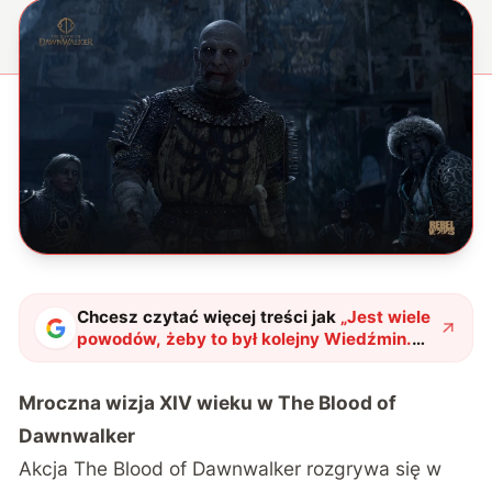
Chcesz czytać więcej treści jak
„
Jest wiele
powodów, żeby to był kolejny Wiedźmin.
Musisz zainteresować się The Blood of
Dawnwalker
"
?
Mroczna wizja XIV wieku w The Blood of
Dawnwalker
Akcja The Blood of Dawnwalker rozgrywa się w