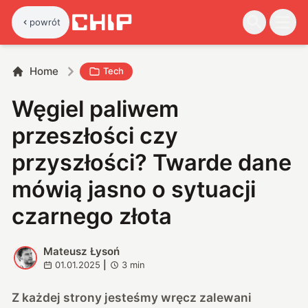
powrót
Home
Tech
Węgiel paliwem
przeszłości czy
przyszłości? Twarde dane
mówią jasno o sytuacji
czarnego złota
Mateusz Łysoń
M
01.01.2025
|
3
min
Z każdej strony jesteśmy wręcz zalewani