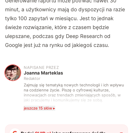
Generowanie raportu może potrwać nawet 30
minut, a użytkownicy mają do dyspozycji na razie
tylko 100 zapytań w miesiącu. Jest to jednak
świeże rozwiązanie, które z czasem będzie
ulepszane, podczas gdy Deep Research od
Google jest już na rynku od jakiegoś czasu.
NAPISANE PRZEZ
J
Joanna Marteklas
Redaktor
Zajmuję się tematyką nowych technologii i ich wpływu
na codzienne życie. Piszę o cyfrowej kulturze,
innowacjach oraz trendach zmieniających sposób, w
jaki pracujemy i komunikujemy się ze sobą.
Szczególnie interesuje mnie relacja między rozwojem
jeszcze 15 słów ▸
technologii a współczesną popkulturą. W wolnych
chwilach zakopuję się w książkach i komiksach —
najczęściej w fantastyce i wuxia.