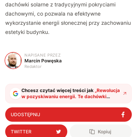
dachówki solarne z tradycyjnymi pokryciami
dachowymi, co pozwala na efektywne
wykorzystanie energii słonecznej przy zachowaniu
estetyki budynku.
NAPISANE PRZEZ
M
Marcin Powęska
Redaktor
Chcesz czytać więcej treści jak
„
Rewolucja
w pozyskiwaniu energii. Te dachówki
solarne przybijesz jak normalne gonty
"
?
UDOSTĘPNIJ
TWITTER
Kopiuj