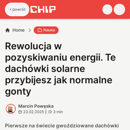
powrót
Home
Nauka
Rewolucja w
pozyskiwaniu energii. Te
dachówki solarne
przybijesz jak normalne
gonty
Marcin Powęska
M
23.02.2025
|
3
min
Pierwsze na świecie gwoździowane dachówki