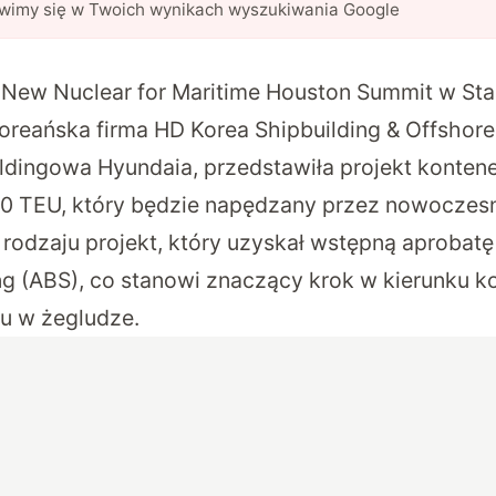
awimy się w Twoich wynikach wyszukiwania Google
 New Nuclear for Maritime Houston Summit w St
reańska firma HD Korea Shipbuilding & Offshore
ldingowa Hyundaia, przedstawiła
projekt konten
00 TEU
, który będzie napędzany przez nowoczes
 rodzaju projekt, który uzyskał wstępną aprobat
ng (ABS), co stanowi znaczący krok w kierunku ko
u w żegludze.