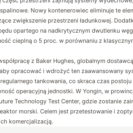
 część przestrzeni zajmują systemy wydechowe, 
i spalinowe. Nowy kontenerowiec eliminuje te ele
ące zwiększenie przestrzeni ładunkowej. Dodat
pędu opartego na nadkrytycznym dwutlenku węg
ość cieplną o 5 proc. w porównaniu z klasyczny
współpracę z Baker Hughes, globalnym dostawcą
 aby opracować i wdrożyć ten zaawansowany sy
egularnego tankowania, co skraca czas postoju 
ność operacyjną jednostki. W Yongin, w prowincj
uture Technology Test Center, gdzie zostanie za
eaktor morski. Celem jest przetestowanie i zopt
ch komercjalizacją.