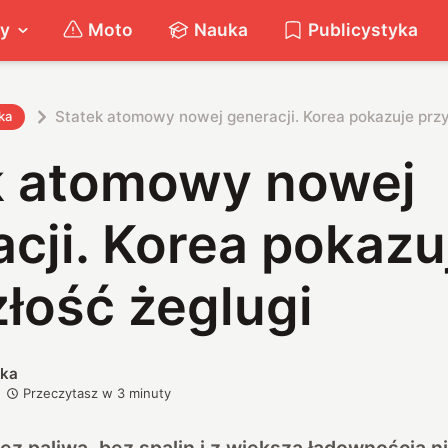
ty
Moto
Nauka
Publicystyka
Statek atomowy nowej generacji. Korea pokazuje przy
ka
k atomowy nowej
cji. Korea pokazu
łość żeglugi
ska
Przeczytasz w
3
minuty
z paliwa, bez spalin i z większą ładownością n