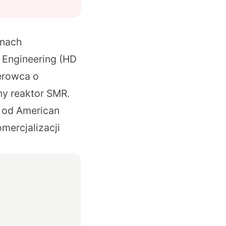
anach
 Engineering (HD
erowca o
ny reaktor SMR.
ę od American
mercjalizacji