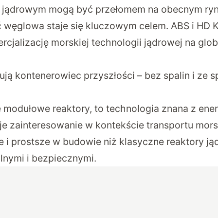
ie jądrowym mogą być przełomem na obecnym ry
ć węglowa staje się kluczowym celem. ABS i HD
rcjalizację morskiej technologii jądrowej na glo
ją kontenerowiec przyszłości – bez spalin i ze s
e modułowe reaktory, to technologia znana z ener
uje zainteresowanie w kontekście transportu mors
 i prostsze w budowie niż klasyczne reaktory jąd
alnymi i bezpiecznymi.