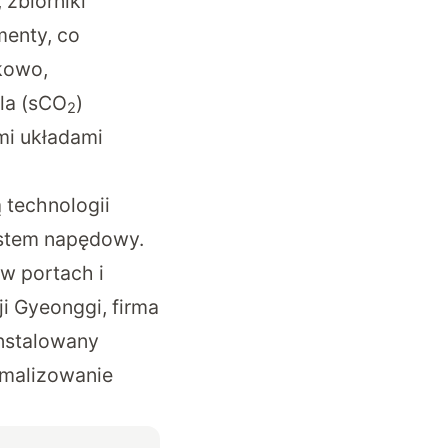
zbiorniki
menty, co
kowo,
la (sCO
)
2
mi układami
 technologii
stem napędowy.
w portach i
i Gyeonggi, firma
instalowany
ymalizowanie