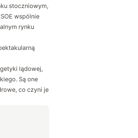
nku stoczniowym,
 KSOE wspólnie
balnym rynku
pektakularną
getyki lądowej,
kiego. Są one
rowe, co czyni je