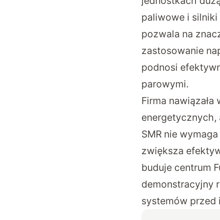
jednostkach dużą
paliwowe i silnik
pozwala na znacz
zastosowanie na
podnosi efektywn
parowymi.
Firma nawiązała 
energetycznych,
SMR nie wymaga r
zwiększa efektyw
buduje centrum F
demonstracyjny r
systemów przed i