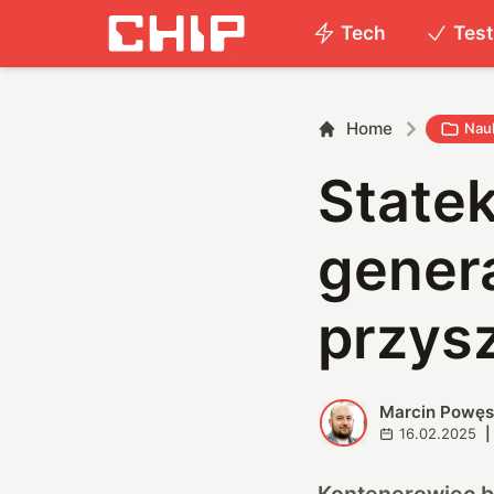
Tech
Tes
Home
Nau
State
genera
przysz
Marcin Powę
M
16.02.2025
|
Kontenerowiec be