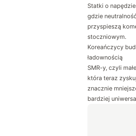
Statki o napędz
gdzie neutralnoś
przyspieszą kome
stoczniowym.
Koreańczycy budu
ładownością
SMR-y, czyli mał
która teraz zysk
znacznie mniejsze
bardziej uniwers