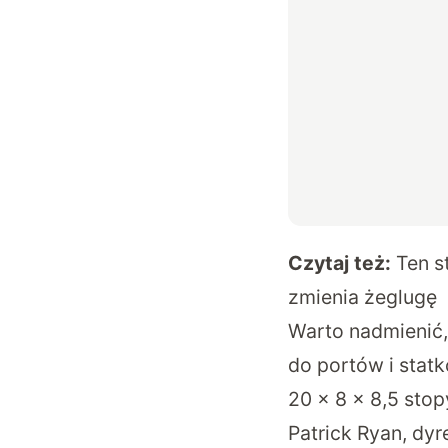
Czytaj też:
Ten s
zmienia żeglugę
Warto nadmienić,
do portów i sta
20 x 8 x 8,5 stop
Patrick Ryan, dyr