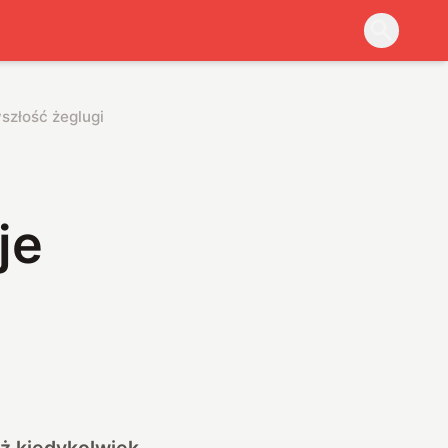
szłość żeglugi
je
iż kiedykolwiek