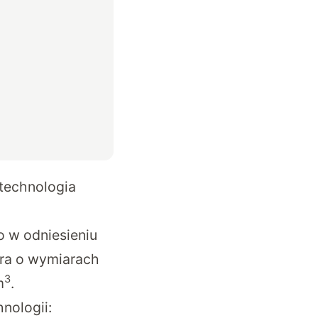
technologia
 w odniesieniu
ra o wymiarach
3
m
.
hnologii: