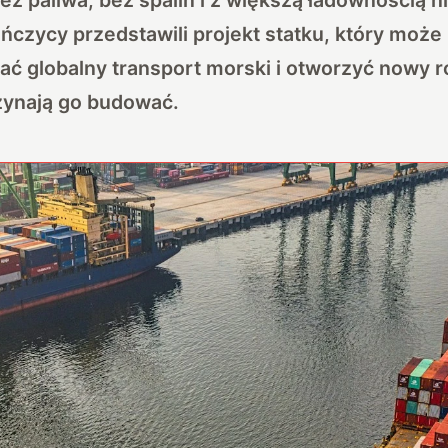
ńczycy przedstawili projekt statku, który może
ć globalny transport morski i otworzyć nowy roz
zynają go budować.