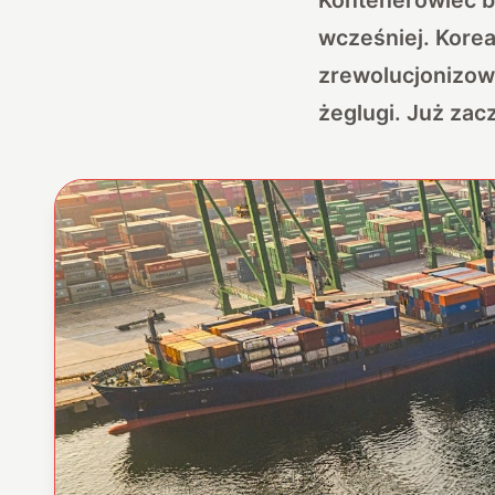
wcześniej. Korea
zrewolucjonizowa
żeglugi. Już zac