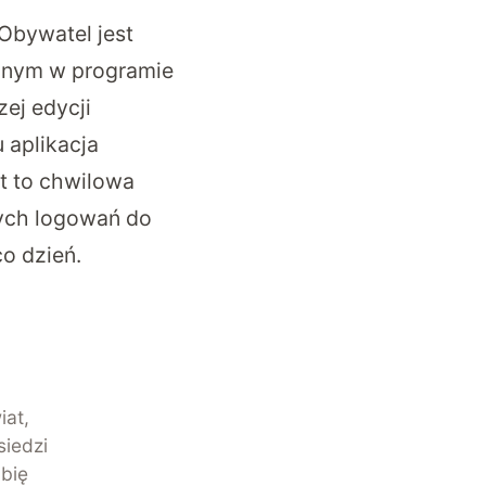
Obywatel jest
ępnym w programie
ej edycji
 aplikacja
st to chwilowa
nych logowań do
o dzień.
iat,
siedzi
ubię