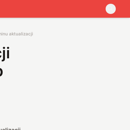
inu aktualizacji
ji
p
alizacji