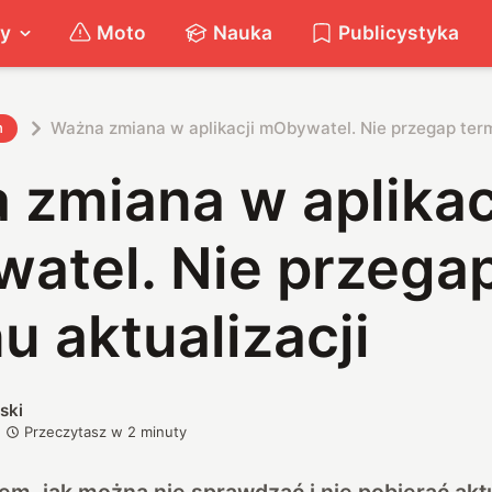
ty
Moto
Nauka
Publicystyka
Ważna zmiana w aplikacji mObywatel. Nie przegap term
h
 zmiana w aplikac
atel. Nie przega
u aktualizacji
ski
Przeczytasz w
2
minuty
em, jak można nie sprawdzać i nie pobierać aktu