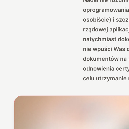
oprogramowania o
osobiście) i szc
rządowej aplikac
natychmiast dokon
nie wpuści Was d
dokumentów na t
odnowienia cert
celu utrzymanie