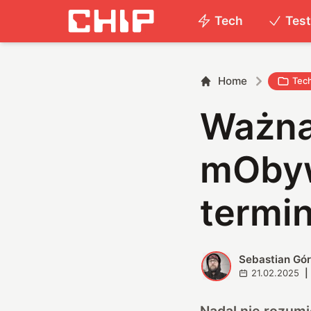
Tech
Tes
Home
Tec
Ważna
mObyw
termin
Sebastian Gór
S
21.02.2025
|
Nadal nie rozumi