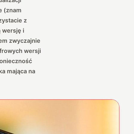
ie (znam
zystacie z
 wersję i
stem zwyczajnie
yfrowych wersji
konieczność
ka mająca na