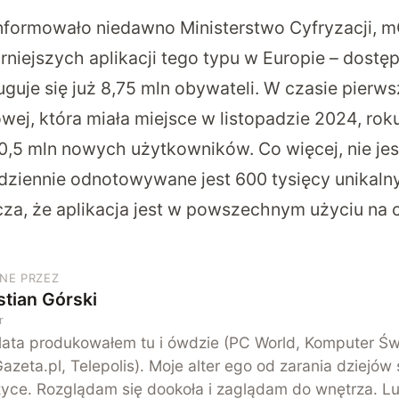
formowało niedawno Ministerstwo Cyfryzacji, m
arniejszych aplikacji tego typu w Europie – dost
je się już 8,75 mln obywateli. W czasie pierwsz
ej, która miała miejsce w listopadzie 2024, roku
 0,5 mln nowych użytkowników. Co więcej, nie je
dziennie odnotowywane jest 600 tysięcy unikal
cza, że aplikacja jest w powszechnym użyciu na c
NE PRZEZ
tian Górski
r
lata produkowałem tu i ówdzie (PC World, Komputer Św
azeta.pl, Telepolis). Moje alter ego od zarania dziejów 
yce. Rozglądam się dookoła i zaglądam do wnętrza. L