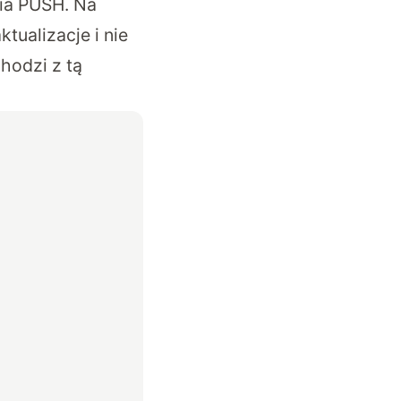
nia PUSH. Na
ualizacje i nie
hodzi z tą