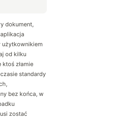
wy dokument,
aplikacja
y użytkownikiem
j od kilku
e ktoś złamie
yczasie standardy
ch,
żny bez końca, w
ypadku
usi zostać