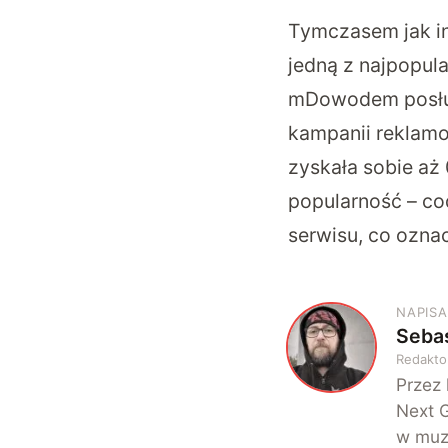
Tymczasem jak in
jedną z najpopul
mDowodem posługu
kampanii reklamow
zyskała sobie aż
popularność – co
serwisu, co ozna
NAPISA
Sebas
S
Redakto
Przez 
Next G
w muz