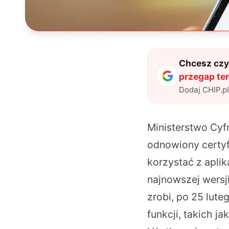
Chcesz czyt
przegap ter
Dodaj CHIP.p
Ministerstwo Cyf
odnowiony certyf
korzystać z aplik
najnowszej wersj
zrobi, po 25 lute
funkcji, takich j