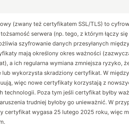
owy (zwany też certyfikatem SSL/TLS) to cyfro
tożsamość serwera (np. tego, z którym łączy się 
ożliwia szyfrowanie danych przesyłanych międz
yfikaty mają określony okres ważności (zazwycza
at), a ich regularna wymiana zmniejsza ryzyko, ż
e lub wykorzysta skradziony certyfikat. W międz
uują, więc nowe certyfikaty korzystają z nowszy
 technologii. Poza tym jeśli certyfikat byłby wa
aruszenia trudniej byłoby go unieważnić. W prz
y certyfikat wygasa 25 lutego 2025 roku, więc m
m.