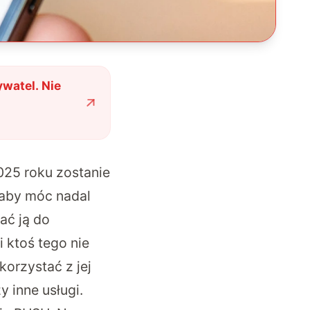
watel. Nie
025 roku zostanie
 aby móc nadal
ać ją do
 ktoś tego nie
korzystać z jej
 inne usługi.