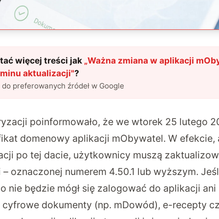
ać więcej treści jak
„
Ważna zmiana w aplikacji mOby
minu aktualizacji
"
?
l do preferowanych źródeł w Google
ryzacji poinformowało, że we wtorek 25 lutego 2
ikat domenowy aplikacji mObywatel. W efekcie,
acji po tej dacie, użytkownicy muszą zaktualizow
i – oznaczonej numerem 4.50.1 lub wyższym. Jeśli
go nie będzie mógł się zalogować do aplikacji ani 
ak cyfrowe dokumenty (np. mDowód), e-recepty czy