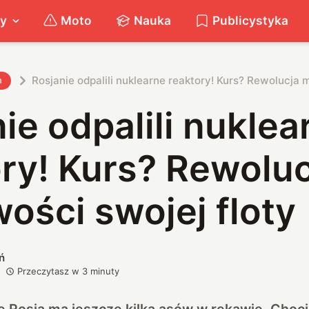
ty
Moto
Nauka
Publicystyka
Rosjanie odpalili nuklearne reaktory! Kurs? Rewolucja m
h
ie odpalili nuklea
ry! Kurs? Rewoluc
ości swojej floty
ń
Przeczytasz w
3
minuty
e Rosja ma jeszcze kilka asów w rękawie. Choci