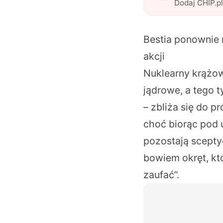
Dodaj CHIP.p
Bestia ponownie 
akcji
Nuklearny krążow
jądrowe, a tego t
– zbliża się do p
choć biorąc pod u
pozostają scepty
bowiem okręt, któ
zaufać”.