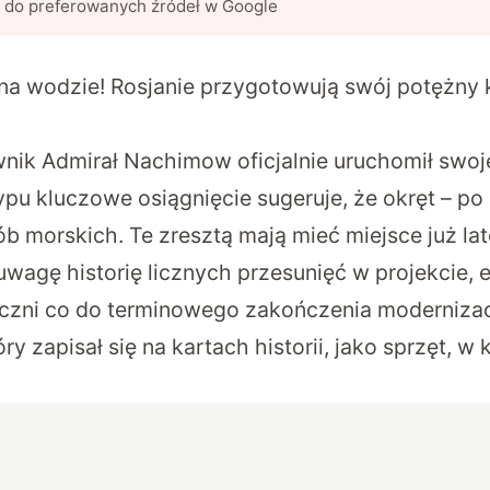
l do preferowanych źródeł w Google
na wodzie! Rosjanie przygotowują swój potężny
nik Admirał Nachimow oficjalnie uruchomił swoj
ypu kluczowe osiągnięcie sugeruje, że okręt – po
rób morskich. Te zresztą mają mieć miejsce już l
wagę historię licznych przesunięć w projekcie, 
czni co do terminowego zakończenia modernizacji
ry zapisał się na kartach historii, jako sprzęt, w