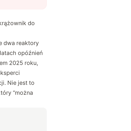
 krążownik do
e dwa reaktory
 latach opóźnień
atem 2025 roku,
eksperci
. Nie jest to
 który “można