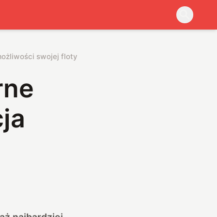
ożliwości swojej floty
rne
ja
aż najbardziej