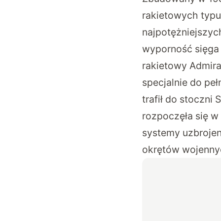
rakietowych typu 
najpotężniejszyc
wyporność sięga
rakietowy Admira
specjalnie do peł
trafił do stoczn
rozpoczęła się w
systemy uzbrojen
okrętów wojennyc