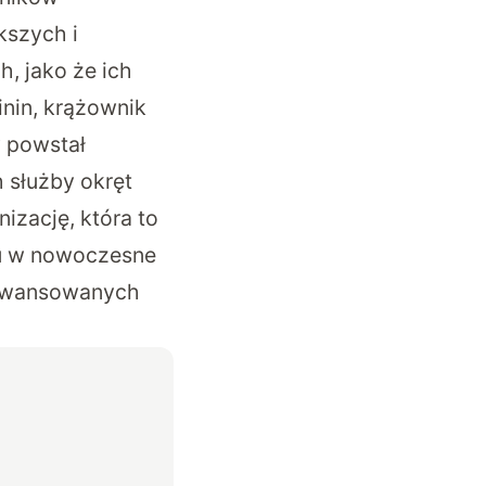
kszych i
, jako że ich
nin, krążownik
y powstał
h służby okręt
izację, która to
tu w nowoczesne
zaawansowanych