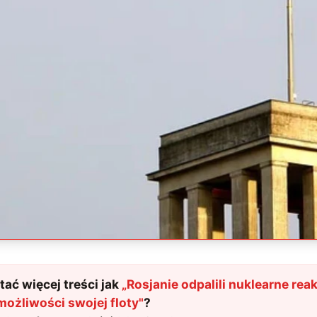
ać więcej treści jak
„
Rosjanie odpalili nuklearne rea
ożliwości swojej floty
"
?