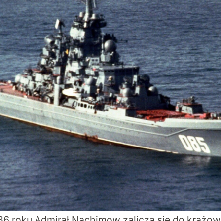
6 roku Admirał Nachimow zalicza się do krążo