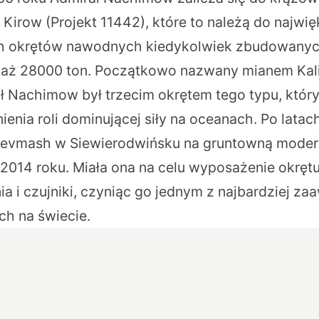
Kirow (Projekt 11442), które to należą do najwię
h okrętów nawodnych kiedykolwiek zbudowanych
 aż 28000 ton. Początkowo nazwany mianem Kali
ł Nachimow był trzecim okrętem tego typu, któr
nienia roli dominującej siły na oceanach. Po latac
i Sevmash w Siewierodwińsku na gruntowną modern
 2014 roku. Miała ona na celu wyposażenie okrę
ia i czujniki, czyniąc go jednym z najbardziej 
h na świecie.