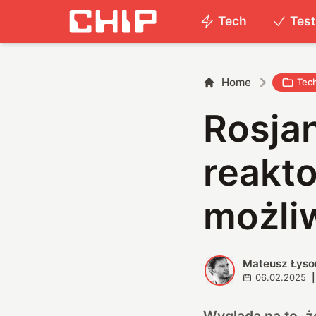
Tech
Tes
Home
Tec
Rosjan
reakto
możliw
Mateusz Łyso
M
06.02.2025
|
Wygląda na to, ż