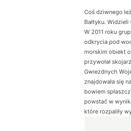
Coś dziwnego leży
Bałtyku. Widzieli
W 2011 roku grup
odkrycia pod wod
morskim obiekt o
przywołał skojar
Gwiezdnych Wojen
znajdowała się n
bowiem spłaszczo
powstać w wyniku
które rozpaliły wy