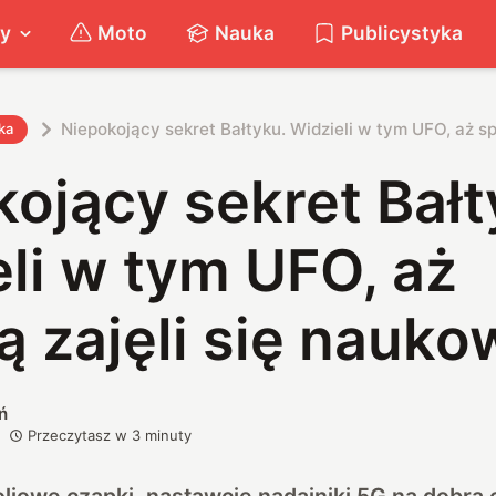
ty
Moto
Nauka
Publicystyka
Niepokojący sekret Bałtyku. Widzieli w tym UFO, aż s
ka
ojący sekret Bałt
li w tym UFO, aż
 zajęli się nauko
ń
Przeczytasz w
3
minuty
oliowe czapki, nastawcie nadajniki 5G na dobrą 