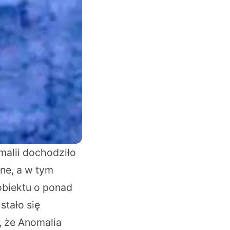
malii dochodziło
ne, a w tym
 obiektu o ponad
stało się
o, że Anomalia