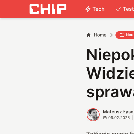
Tech
Tes
Home
Nau
Niepok
Widzie
sprawą
Mateusz Łyso
M
06.02.2025
|
Załóżcie swoje f