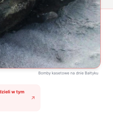
Bomby kasetowe na dnie Bałtyku
dzieli w tym