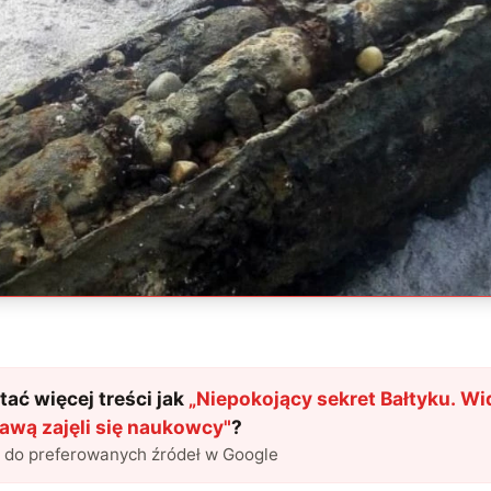
ać więcej treści jak
„
Niepokojący sekret Bałtyku. Wi
awą zajęli się naukowcy
"
?
l do preferowanych źródeł w Google