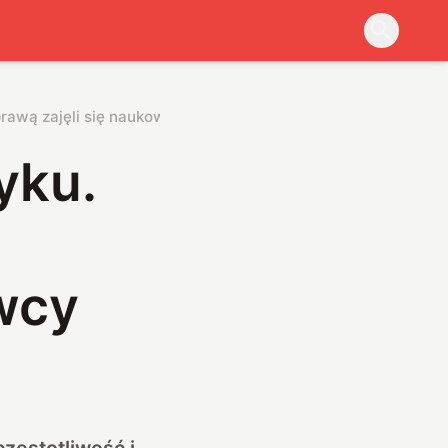
prawą zajęli się naukowcy
yku.
wcy
częstotliwość i