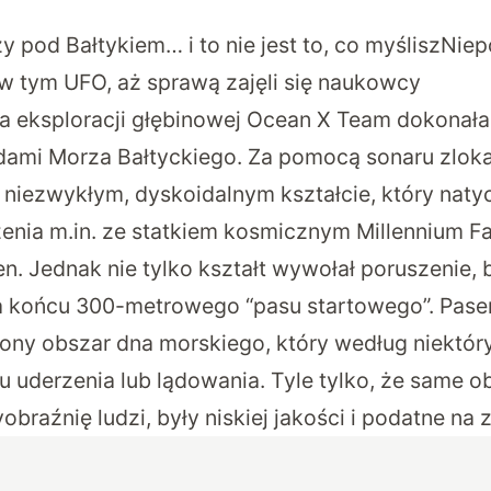
 pod Bałtykiem… i to nie jest to, co myśliszNie
 w tym UFO, aż sprawą zajęli się naukowcy
a eksploracji głębinowej Ocean X Team dokonał
ami Morza Bałtyckiego. Za pomocą sonaru zlokal
 niezwykłym, dyskoidalnym kształcie, który naty
zenia m.in. ze statkiem kosmicznym Millennium Fa
. Jednak nie tylko kształt wywołał poruszenie, b
a końcu 300-metrowego “pasu startowego”. Pas
ny obszar dna morskiego, który według niektór
 uderzenia lub lądowania. Tyle tylko, że same o
obraźnię ludzi, były niskiej jakości i podatne na 