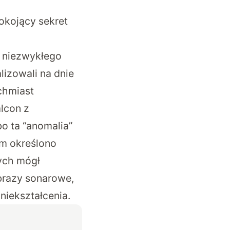
pokojący sekret
a niezwykłego
izowali na dnie
chmiast
lcon z
o ta “anomalia”
em określono
ych mógł
brazy sonarowe,
zniekształcenia.