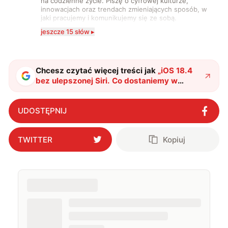
na codzienne życie. Piszę o cyfrowej kulturze,
innowacjach oraz trendach zmieniających sposób, w
jaki pracujemy i komunikujemy się ze sobą.
Szczególnie interesuje mnie relacja między rozwojem
jeszcze 15 słów ▸
technologii a współczesną popkulturą. W wolnych
chwilach zakopuję się w książkach i komiksach —
najczęściej w fantastyce i wuxia.
Chcesz czytać więcej treści jak
„
iOS 18.4
bez ulepszonej Siri. Co dostaniemy w
zamian?
"
?
UDOSTĘPNIJ
TWITTER
Kopiuj