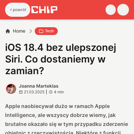
powrót
Home
Tech
iOS 18.4 bez ulepszonej
Siri. Co dostaniemy w
zamian?
Joanna Marteklas
J
21.03.2025
|
4
min
Apple naobiecywał dużo w ramach Apple
Intelligence, ale wszyscy dobrze wiemy, jak
brutalne okazało się w tym przypadku zderzenie
obietnic z rzeczywistością. Niektóre z funkcji