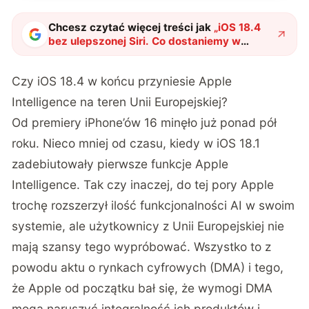
Chcesz czytać więcej treści jak
„
iOS 18.4
bez ulepszonej Siri. Co dostaniemy w
zamian?
"
?
Czy iOS 18.4 w końcu przyniesie Apple
Intelligence na teren Unii Europejskiej?
Od premiery iPhone’ów 16 minęło już ponad pół
roku. Nieco mniej od czasu, kiedy w iOS 18.1
zadebiutowały pierwsze funkcje Apple
Intelligence. Tak czy inaczej, do tej pory Apple
trochę rozszerzył ilość funkcjonalności AI w swoim
systemie, ale użytkownicy z Unii Europejskiej nie
mają szansy tego wypróbować. Wszystko to z
powodu aktu o rynkach cyfrowych (DMA) i tego,
że Apple od początku bał się, że wymogi DMA
mogą naruszyć integralność ich produktów i