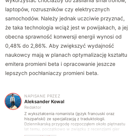
wykorzystać chociażby do zasilania smartfonów,
laptopów, rozruszników czy elektrycznych
samochodów. Należy jednak uczciwie przyznać,
że taka technologia wciąż jest w powijakach, a jej
obecna sprawność konwersji energii wynosi od
0,48% do 2,86%. Aby zwiększyć wydajność
naukowcy mają w planach optymalizację kształtu
emitera promieni beta i opracowanie jeszcze
lepszych pochłaniaczy promieni beta.
NAPISANE PRZEZ
A
Aleksander Kowal
Redaktor
Z wykształcenia romanista (język francuski oraz
hiszpański) ze specjalizacją z traduktologii.
Dziennikarską przygodę rozpocząłem około piętnastu
lat temu, początkowo w związku z recenzjami gier
komputerowych i filmów. Obecnie publikuję