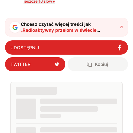
jeszcze 16 słów ▸
zdecydowanie częściej na tematy związane z nauką
oraz technologią. W wolnym czasie uwielbiam
podróżować, śledzić kinowe i książkowe nowości, a
także uprawiać oraz oglądać sport.
Chcesz czytać więcej treści jak
„
Radioaktywny przełom w świecie
elektroniki. Bateria, której nigdy nie trzeba
ładować?
"
?
UDOSTĘPNIJ
TWITTER
Kopiuj