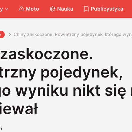
ty
Moto
Nauka
Publicystyka
Chiny zaskoczone. Powietrzny pojedynek, którego wynik
h
 zaskoczone.
trzny pojedynek,
o wyniku nikt się 
iewał
ń