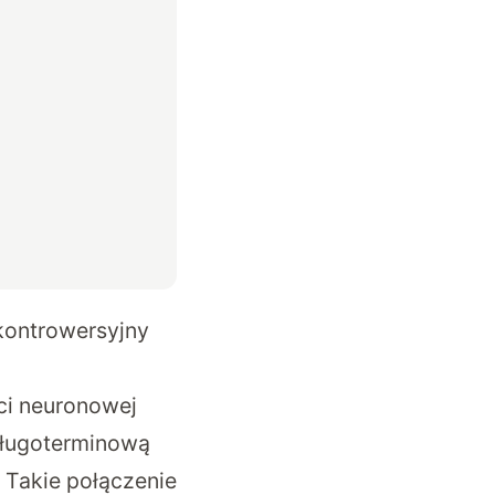
 kontrowersyjny
ci neuronowej
długoterminową
Takie połączenie