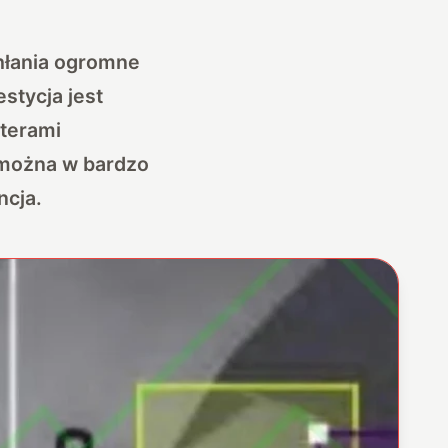
chłania ogromne
stycja jest
sterami
 można w bardzo
ncja.