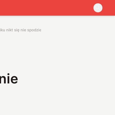
u nikt się nie spodziewał
nie