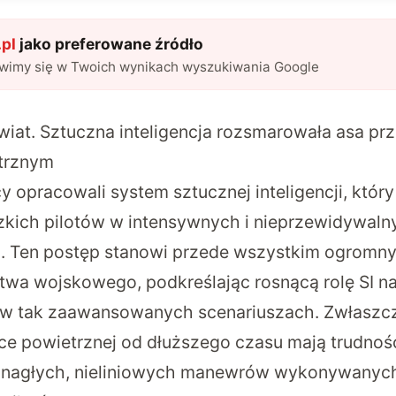
pl
jako preferowane źródło
awimy się w Twoich wynikach wyszukiwania Google
świat. Sztuczna inteligencja rozsmarowała asa p
trznym
opracowali system sztucznej inteligencji, który 
kich pilotów w intensywnych i nieprzewidywaln
j. Ten postęp stanowi przede wszystkim ogromn
ictwa wojskowego, podkreślając rosnącą rolę SI
 w tak zaawansowanych scenariuszach. Zwłaszcz
ce powietrznej od dłuższego czasu mają trudnośc
nagłych, nieliniowych manewrów wykonywanyc