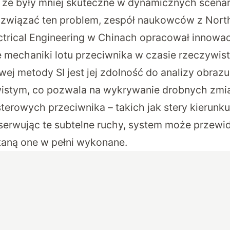
o, że były mniej skuteczne w dynamicznych scena
związać ten problem, zespół naukowców z Northw
ctrical Engineering w Chinach opracował innowa
ie mechaniki lotu przeciwnika w czasie rzeczyw
wej metody SI jest jej zdolność do analizy obraz
wistym, co pozwala na wykrywanie drobnych zmi
terowych przeciwnika – takich jak stery kierunku
serwując te subtelne ruchy, system może przew
staną one w pełni wykonane.