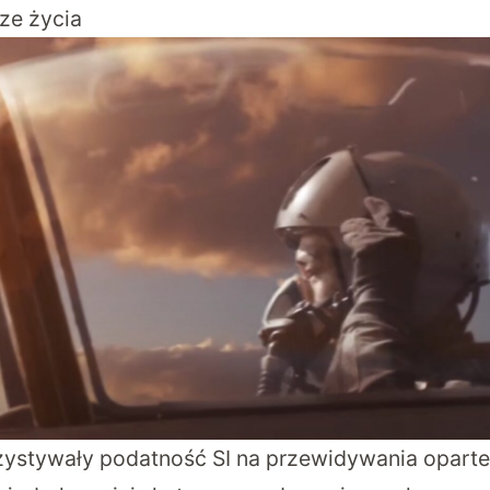
ze życia
ystywały podatność SI na przewidywania oparte n