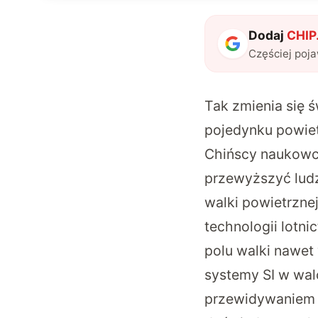
Dodaj
CHIP.
Częściej poj
Tak zmienia się 
pojedynku powie
Chińscy naukowcy 
przewyższyć ludz
walki powietrzne
technologii lotn
polu walki nawet
systemy SI w wal
przewidywaniem 