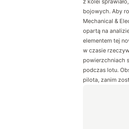
z kolei sprawiał
bojowych. Aby ro
Mechanical & Ele
opartą na analiz
elementem tej no
w czasie rzeczy
powierzchniach s
podczas lotu. Ob
pilota, zanim zo