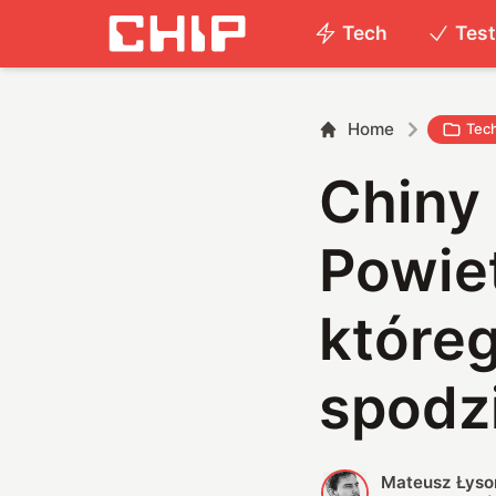
Tech
Tes
Home
Tec
Chiny
Powie
któreg
spodz
Mateusz Łyso
M