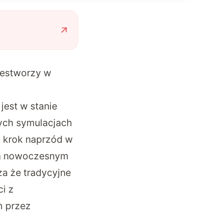
rzestworzy w
jest w stanie
ych symulacjach
y krok naprzód w
 na nowoczesnym
a że tradycyjne
i z
h przez