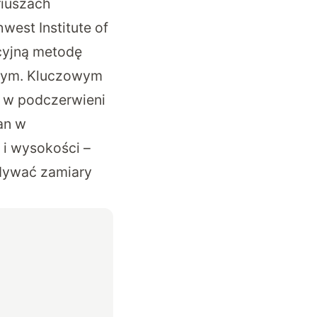
riuszach
est Institute of
cyjną metodę
istym. Kluczowym
u w podczerwieni
an w
 i wysokości –
idywać zamiary