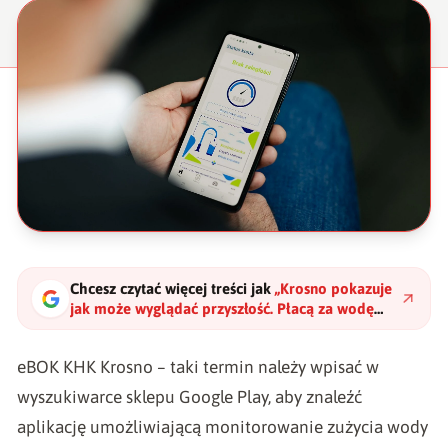
Chcesz czytać więcej treści jak
„
Krosno pokazuje
jak może wyglądać przyszłość. Płacą za wodę
przez aplikację
"
?
eBOK KHK Krosno
– taki termin należy wpisać w
wyszukiwarce sklepu Google Play, aby znaleźć
aplikację umożliwiającą monitorowanie zużycia wody