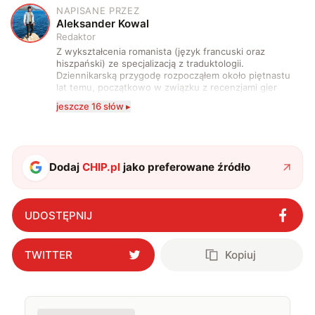
NAPISANE PRZEZ
A
Aleksander Kowal
Redaktor
Z wykształcenia romanista (język francuski oraz
hiszpański) ze specjalizacją z traduktologii.
Dziennikarską przygodę rozpocząłem około piętnastu
lat temu, początkowo w związku z recenzjami gier
komputerowych i filmów. Obecnie publikuję
jeszcze 16 słów ▸
zdecydowanie częściej na tematy związane z nauką
oraz technologią. W wolnym czasie uwielbiam
podróżować, śledzić kinowe i książkowe nowości, a
także uprawiać oraz oglądać sport.
Dodaj
CHIP.pl
jako preferowane źródło
UDOSTĘPNIJ
TWITTER
Kopiuj