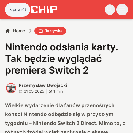
powrót
Home
Rozrywka
Nintendo odsłania karty.
Tak będzie wyglądać
premiera Switch 2
Przemysław Dwojacki
P
31.03.2025
|
1
min
Wielkie wydarzenie dla fanów przenośnych
konsol Nintendo odbędzie się w przyszłym
tygodniu – Nintendo Switch 2 Direct. Mimo to, z
różnych źródeł wciąż napływają ciekawe