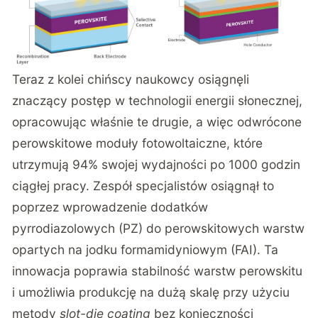
Teraz z kolei chińscy naukowcy
osiągnęli
znaczący postęp w technologii energii słonecznej,
opracowując właśnie te drugie, a więc odwrócone
perowskitowe moduły fotowoltaiczne, które
utrzymują 94% swojej wydajności po 1000 godzin
ciągłej pracy. Zespół specjalistów osiągnął to
poprzez wprowadzenie dodatków
pyrrodiazolowych (PZ) do perowskitowych warstw
opartych na jodku formamidyniowym (FAI). Ta
innowacja poprawia stabilność warstw perowskitu
i umożliwia produkcję na dużą skalę przy użyciu
metody
slot-die coating
bez konieczności