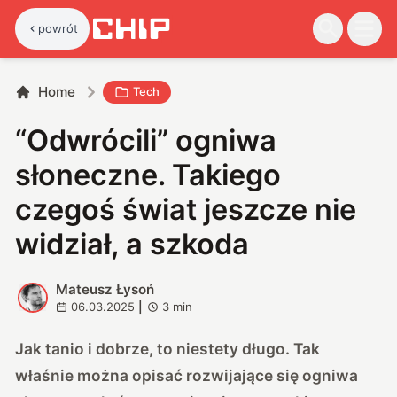
powrót
Home
Tech
“Odwrócili” ogniwa
słoneczne. Takiego
czegoś świat jeszcze nie
widział, a szkoda
Mateusz Łysoń
M
06.03.2025
|
3
min
Jak tanio i dobrze, to niestety długo. Tak
właśnie można opisać rozwijające się ogniwa