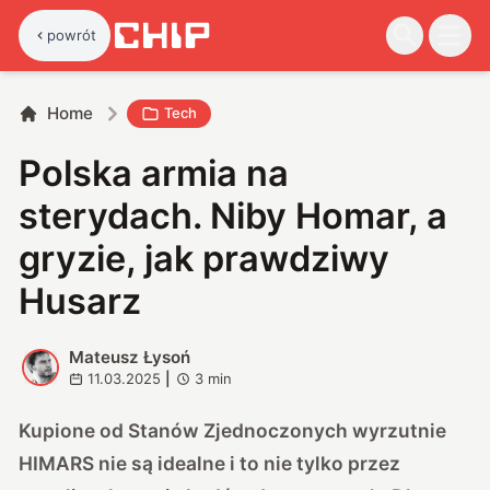
powrót
Home
Tech
Polska armia na
sterydach. Niby Homar, a
gryzie, jak prawdziwy
Husarz
Mateusz Łysoń
M
11.03.2025
|
3
min
Kupione od Stanów Zjednoczonych wyrzutnie
HIMARS nie są idealne i to nie tylko przez